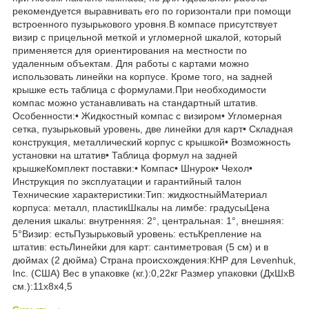
рекомендуется выравнивать его по горизонтали при помощи
встроенного пузырькового уровня.В компасе присутствует
визир с прицельной меткой и угломерной шкалой, который
применяется для ориентирования на местности по
удаленным объектам. Для работы с картами можно
использовать линейки на корпусе. Кроме того, на задней
крышке есть таблица с формулами.При необходимости
компас можно устанавливать на стандартный штатив.
Особенности:• Жидкостный компас с визиром• Угломерная
сетка, пузырьковый уровень, две линейки для карт• Складная
конструкция, металлический корпус с крышкой• Возможность
установки на штатив• Таблица формул на задней
крышкеКомплект поставки:• Компас• Шнурок• Чехол•
Инструкция по эксплуатации и гарантийный талон
Технические характеристики:Тип: жидкостныйМатериал
корпуса: металл, пластикШкалы на лимбе: градусыЦена
деления шкалы: внутренняя: 2°, центральная: 1°, внешняя:
5°Визир: естьПузырьковый уровень: естьКрепление на
штатив: естьЛинейки для карт: сантиметровая (5 см) и в
дюймах (2 дюйма) Страна происхождения:КНР для Levenhuk,
Inc. (США) Вес в упаковке (кг.):0,22кг Размер упаковки (ДхШхВ
см.):11x8x4,5