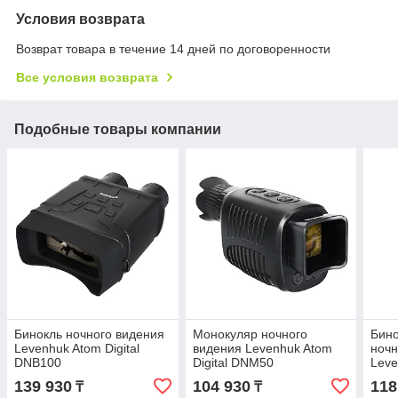
Условия возврата
Возврат товара в течение 14 дней по договоренности
Все условия возврата
Подобные товары компании
Бинокль ночного видения
Монокуляр ночного
Бин
Levenhuk Atom Digital
видения Levenhuk Atom
ночн
DNB100
Digital DNM50
Leve
BL10
139 930
104 930
118
₸
₸