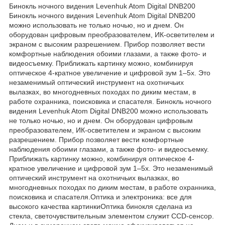
Бинокль ночного видения Levenhuk Atom Digital DNB200
Бинокль ночного видения Levenhuk Atom Digital DNB200
можно использовать не только ночью, но и днем. Он
оборудован цифровым преобразователем, ИК-осветителем и
экраном с высоким разрешением. Прибор позволяет вести
комфортные наблюдения обоими глазами, а также фото- и
видеосъемку. Приближать картинку можно, комбинируя
оптическое 4-кратное увеличение и цифровой зум 1–5х. Это
незаменимый оптический инструмент на охотничьих
вылазках, во многодневных походах по диким местам, в
работе охранника, поисковика и спасателя. Бинокль ночного
видения Levenhuk Atom Digital DNB200 можно использовать
не только ночью, но и днем. Он оборудован цифровым
преобразователем, ИК-осветителем и экраном с высоким
разрешением. Прибор позволяет вести комфортные
наблюдения обоими глазами, а также фото- и видеосъемку.
Приближать картинку можно, комбинируя оптическое 4-
кратное увеличение и цифровой зум 1–5х. Это незаменимый
оптический инструмент на охотничьих вылазках, во
многодневных походах по диким местам, в работе охранника,
поисковика и спасателя.Оптика и электроника: все для
высокого качества картинкиОптика бинокля сделана из
стекла, светочувствительным элементом служит CCD-сенсор.