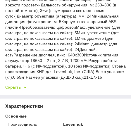
яркости подсветкиДальность обнаружения, м: 250–300 (в
полной темноте), 3~∞ (в сумерках и светлое время
суток)Диаметр объектива (апертура), мм: 24Минимальная
дистанция фокусировки, м: 5Корпус: высокопрочный ABS-
пластикПреобразователь: цифровойМакс. увеличение (для
фильтра, не показываем на сайте): 5Мин. увеличение (для
фильтра, не показываем на сайте): 1Мин. диаметр (для
фильтра, не показываем на сайте): 24Макс. диаметр (для
фильтра, не показываем на сайте): 24Дисплей:
естьРазрешение дисплея, пикс: 640х360Источник питания:
аккумулятор 18650 – 2 шт., 3,7 В, 1200 мАчРесурс работы
батареи, ч: 6 (с ИК-подсветкой), 10 (без ИК-подсветки) Страна
происхождения:КНР для Levenhuk, Inc. (США) Вес в упаковке
(кг.):0,65кг Размер упаковки (ДхШхВ см.):21x17x16
Скрыть
Характеристики
Основные
Производитель
Levenhuk