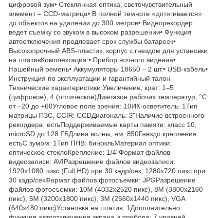
цифровой зум• Стеклянная оптика, светочувствительный
элемент – CCD-матрица• В полной темноте «дотягивается»
до объектов на удалении до 300 метров• Видеорекордер
ведет съемку со звуком в высоком разрешении• Функция
автоотключения продлевает срок службы батареек•
Высокопрочный ABS-пластик, корпус с гнездом для установки
на штативКомплектация:• Прибор ночного видения•
Нашейный ремень• Аккумуляторы 18650 – 2 шт.• USB-кабель•
Инструкция по эксплуатации и гарантийный талон
Технические характеристики:Увеличение, крат: 1–5
(цифровое), 4 (оптическое)Диапазон рабочих температур, °С:
от –20 до +60Угловое поле зрения: 10ИК-осветитель: 1Тип
матрицы ПЗС, CCIR: CCDДиагональ: 3"Наличие встроенного
рекордера: естьПоддерживаемые карты памяти: класс 10,
microSD до 128 ГБДлина волны, нм: 850Гнездо крепления:
естьС зумом: 1Тип ПНВ: бинокльМатериал оптики:
оптическое стеклоКрепление: 1/4"Формат файлов
видеозаписи: AVIРазрешение файлов видеозаписи:
1920х1080 пикс (Full HD) при 30 кадр/сек, 1280х720 пикс при
30 кадр/секФормат файлов фотосъемки: JPGРазрешение
файлов фотосъемки: 10M (4032x2520 пикс), 8M (3800x2160
пикс), 5M (3200x1800 пикс), 3M (2560x1440 пикс), VGA
(640x480 пикс)Установка на штатив: 1Дополнительно:
функция автоотключения экрана и прибора; 7 уровней