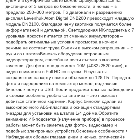
Днем и в сумеречном свете можно сфокусироваться на
дистанции от 3 метров до бесконечности, а ночью – в
пределах 250–300 метров. По диагонали и разрешению
дисплея Levenhuk Atom Digital DNB200 превосходит младшую
модель DNB100, благодаря чему картинка получается более
информативной и детальной. Светодиодная ИК-подсветка с 7
уровнями яркости питается от сменных аккумуляторов –
подобрать оптимальные условия просмотра в ночном
режиме не составит труда.Съемки в высоком разрешении – с
рук и со штативаБинокль оборудован встроенным
видеорекордером, способным вести съемки в высоком
качестве. Для фото оно достигает 10M (4032x2520 пикс), а
видео снимается в Full HD со звуком. Результаты
сохраняются на карту памяти объемом до 128 ГБ. Передать
фото и видеоролики на компьютер можно, подключив
бинокль к нему по USB. Вести продолжительные наблюдения
и съемки особенно удобно со штатива – это помогает
добиться статичной картинки. Корпус бинокля сделан из
высокопрочного ABS-пластика и оснащен стандартным
гнездом для установки на штатив 1/4 дюйма.Обратите
внимание: ИК-подсветка (излучение прибора) в процессе
работы может быть заметна для фото-, видеокамер и
подобных электронных устройств.Основные особенности:•
Наблюдения обоими глазами днем и ночью, оптический и