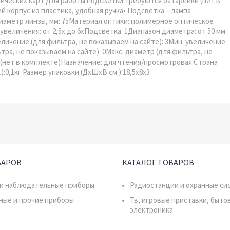
ических карт.Для работы подсветки требуются батарейки (нет в
й корпус из пластика, удобная ручка• Подсветка – лампа
Диаметр линзы, мм: 75Материал оптики: полимерное оптическое
величения: от 2,5х до 6хПодсветка: 1Диапазон диаметра: от 50 мм
личение (для фильтра, не показываем на сайте): 3Мин. увеличение
тра, не показываем на сайте): 0Макс. диаметр (для фильтра, не
А (нет в комплекте)Назначение: для чтения/просмотровая Страна
):0,1кг Размер упаковки (ДхШхВ см.):18,5x8x3
ВАРОВ
КАТАЛОГ ТОВАРОВ
 и наблюдательные приборы
Радиостанции и охранные си
ные и прочие приборы
Тв, игровые приставки, быто
электроника