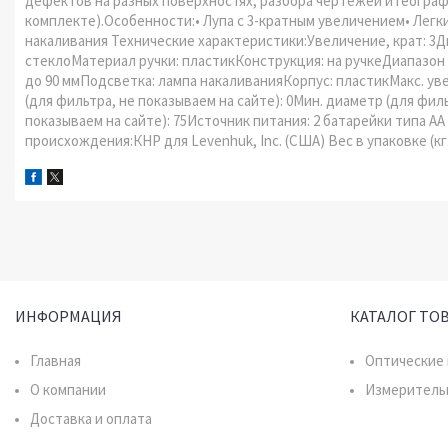
дефектов на разных поверхностях, разбора чертежей и географ
комплекте).Особенности:• Лупа с 3-кратным увеличением• Легки
накаливания Технические характеристики:Увеличение, крат: 3
стеклоМатериал ручки: пластикКонструкция: на ручкеДиапазон у
до 90 ммПодсветка: лампа накаливанияКорпус: пластикМакс. уве
(для фильтра, не показываем на сайте): 0Мин. диаметр (для филь
показываем на сайте): 75Источник питания: 2 батарейки типа А
происхождения:КНР для Levenhuk, Inc. (США) Вес в упаковке (кг.
ИНФОРМАЦИЯ
КАТАЛОГ ТО
Главная
Оптические
О компании
Измеритель
Доставка и оплата