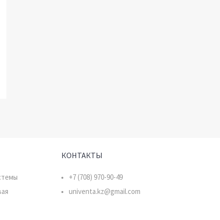
КОНТАКТЫ
стемы
+7 (708) 970-90-49
вая
univenta.kz@gmail.com