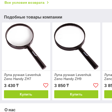
Все условия возврата
Подобные товары компании
Лупа ручная Levenhuk
Лупа ручная Levenhuk
Лупа
Zeno Handy ZH7
Zeno Handy ZH9
Zen
3 430
3 850
3 8
₸
₸
Купить
Купить
О нас