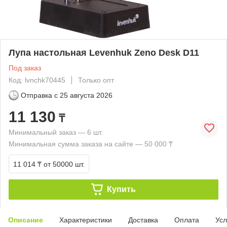
Лупа настольная Levenhuk Zeno Desk D11
Под заказ
Код: lvnchk70445
Только опт
Отправка с
25 августа 2026
11 130
₸
Минимальный заказ — 6 шт.
Минимальная сумма заказа на сайте — 50 000 ₸
11 014 ₸
от 50000 шт.
Купить
Описание
Характеристики
Доставка
Оплата
Усл