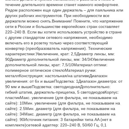
течение длительного времени станет намного комфортнее.
Рядом расположен еще один держатель – для паяльника или
других рабочих инструментов. При необходимости все
держатели можно снять.Внимание! Помните, что напряжение
сети в России и большинстве европейских стран составляет
220–240 В. Если вы хотите использовать устройство в стране
с другим стандартом сетевого напряжения, необходимо
включать его в розетку только через соответствующий
конвертер (преобразователь напряжения). Технические
характеристики:Увеличение, крат: 2,5Диаметр линзы, мм:
90Диаметр дополнительной линзы, мм: 34/34Увеличение
дополнительной линзы, крат: 7,5/10Материал оптики:
полимерное оптическое стеклоМатериал ручки:
металлКонструкция: настольная/на штативеДиапазон
увеличения: от 6х и вышеПодсветка: 1Диапазон диаметра: от
90 мм и вышеПодсветка: светодиоднаяДополнительно:
гибкий штатив, держатель-прищепка, 5 светодиодовКорпус:
пластикМакс. увеличение (для фильтра, не показываем на
сайте): 10Мин. увеличение (для фильтра, не показываем на
сайте): 2.5Мин. диаметр (для фильтра, не показываем на
сайте): 34Макс. диаметр (для фильтра, не показываем на
сайте): 90Источник питания: 3 батарейки типа AA (нет в
комплекте)сетевой адаптер: 220–240 В, 50/60 Гц, 0,1