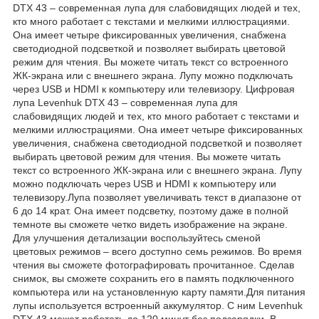
DTX 43 – современная лупа для слабовидящих людей и тех,
кто много работает с текстами и мелкими иллюстрациями.
Она имеет четыре фиксированных увеличения, снабжена
светодиодной подсветкой и позволяет выбирать цветовой
режим для чтения. Вы можете читать текст со встроенного
ЖК-экрана или с внешнего экрана. Лупу можно подключать
через USB и HDMI к компьютеру или телевизору. Цифровая
лупа Levenhuk DTX 43 – современная лупа для
слабовидящих людей и тех, кто много работает с текстами и
мелкими иллюстрациями. Она имеет четыре фиксированных
увеличения, снабжена светодиодной подсветкой и позволяет
выбирать цветовой режим для чтения. Вы можете читать
текст со встроенного ЖК-экрана или с внешнего экрана. Лупу
можно подключать через USB и HDMI к компьютеру или
телевизору.Лупа позволяет увеличивать текст в диапазоне от
6 до 14 крат. Она имеет подсветку, поэтому даже в полной
темноте вы сможете четко видеть изображение на экране.
Для улучшения детализации воспользуйтесь сменой
цветовых режимов – всего доступно семь режимов. Во время
чтения вы сможете фотографировать прочитанное. Сделав
снимок, вы сможете сохранить его в память подключенного
компьютера или на установленную карту памяти.Для питания
лупы используется встроенный аккумулятор. С ним Levenhuk
DTX 43 может работать до 120 минут без подзарядки. В