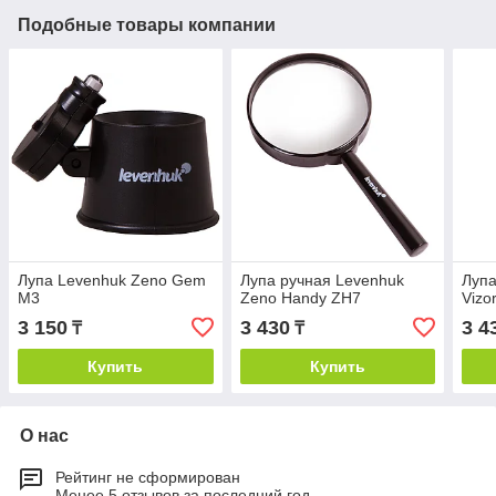
Подобные товары компании
Лупа Levenhuk Zeno Gem
Лупа ручная Levenhuk
Лупа
M3
Zeno Handy ZH7
Vizo
3 150
3 430
3 4
₸
₸
Купить
Купить
О нас
Рейтинг не сформирован
Менее 5 отзывов за последний год