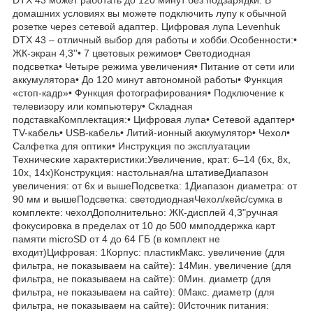
домашних условиях вы можете подключить лупу к обычной
розетке через сетевой адаптер. Цифровая лупа Levenhuk
DTX 43 – отличный выбор для работы и хобби.Особенности:•
ЖК-экран 4,3''• 7 цветовых режимов• Светодиодная
подсветка• Четыре режима увеличения• Питание от сети или
аккумулятора• До 120 минут автономной работы• Функция
«стоп-кадр»• Функция фотографирования• Подключение к
телевизору или компьютеру• Складная
подставкаКомплектация:• Цифровая лупа• Сетевой адаптер•
TV-кабель• USB-кабель• Литий-ионный аккумулятор• Чехол•
Салфетка для оптики• Инструкция по эксплуатации
Технические характеристики:Увеличение, крат: 6–14 (6x, 8x,
10x, 14x)Конструкция: настольная/на штативеДиапазон
увеличения: от 6х и вышеПодсветка: 1Диапазон диаметра: от
90 мм и вышеПодсветка: светодиоднаяЧехол/кейс/сумка в
комплекте: чехолДополнительно: ЖК-дисплей 4,3"ручная
фокусировка в пределах от 10 до 500 ммподдержка карт
памяти microSD от 4 до 64 ГБ (в комплект не
входит)Цифровая: 1Корпус: пластикМакс. увеличение (для
фильтра, не показываем на сайте): 14Мин. увеличение (для
фильтра, не показываем на сайте): 0Мин. диаметр (для
фильтра, не показываем на сайте): 0Макс. диаметр (для
фильтра, не показываем на сайте): 0Источник питания: