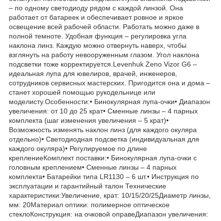
– по одному светодиоду рядом с каждой линзой. Она
работает от батареек и обеспечивает ровное и яркое
освещение всей рабочей области. Работать можно даже в
полной темноте. Удобная функция – регулировка угла
наклона линз. Каждую можно отвернуть наверх, чтобы
взглянуть на работу невооруженным глазом. Угол наклона
подсветки тоже корректируется.Levenhuk Zeno Vizor G6 –
идеальная лупа для ювелиров, врачей, инженеров,
сотрудников сервисных мастерских. Пригодится она и дома –
станет хорошей помощью рукодельнице или
моделисту.Особенности:• Бинокулярная лупа-очки• Диапазон
увеличения: от 10 до 25 крат• Сменные линзы – 4 парных
комплекта (шаг изменения увеличения – 5 крат)•
Возможность изменять наклон линз (для каждого окуляра
отдельно)• Светодиодная подсветка (индивидуальная для
каждого окуляра)• Регулируемое по длине
креплениеКомплект поставки:• Бинокулярная лупа-очки с
головным креплением• Сменные линзы – 4 парных
комплекта• Батарейки типа LR1130 – 6 шт.• Инструкция по
эксплуатации и гарантийный талон Технические
характеристики:Увеличение, крат: 10/15/20/25Диаметр линзы,
мм: 20Материал оптики: полимерное оптическое
стеклоКонструкция: на очковой оправеДиапазон увеличения: