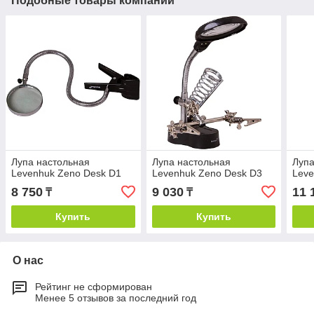
Подобные товары компании
Лупа настольная
Лупа настольная
Лупа
Levenhuk Zeno Desk D1
Levenhuk Zeno Desk D3
Leve
8 750
9 030
11 
₸
₸
Купить
Купить
О нас
Рейтинг не сформирован
Менее 5 отзывов за последний год