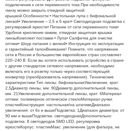
подключение к сети переменного тока.При необходимости
линзу можно закрыть откидной защитной
крышкой.Особенности:• Настольная лупа с бифокальной
линзой• Увеличение – 2,5 и 6 крат• Светодиодная подсветка с
регулировкой яркости• Питание от сети переменного тока•
Удобное крепление-зажим, откидная защитная крышка
линзыКомплект поставки:• Лупа• Салфетка для очистки
оптики• Шнур питания с вилкой• Инструкция по эксплуатации
и гарантийный талонВнимание! Помните, что напряжение
сети в России и большинстве европейских стран составляет
220–240 В. Если вы хотите использовать устройство в стране
с другим стандартом сетевого напряжения, необходимо
включать его в розетку только через соответствующий
конвертер (преобразователь напряжения). Технические
характеристики:Тип линзы: бифокальнаяУвеличение, крат:
2,5Диаметр линзы, мм: 90Диаметр дополнительной линзы,
мм: 21Увеличение дополнительной линзы, крат: 6Материал
оптики: полимерное оптическое стеклоМатериал ручки:
пластикКонструкция: настольная/на штативеДиапазон
увеличения: от 6х и вышеПодсветка: 1Диапазон диаметра: от
90 мм и вышеПодсветка: светодиоднаяДополнительно:
подсветка: 8 светодиодов SMD LED, регулировка
яркостиКорпус: пластикМакс. увеличение (для фильтра, не