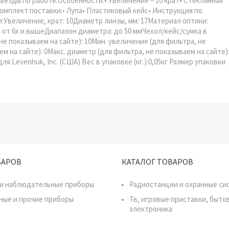
ъезды по работе.Особенности:• Увеличение – 10 крат• Стеклянная
омплект поставки:• Лупа• Пластиковый кейс• Инструкция по
:Увеличение, крат: 10Диаметр линзы, мм: 17Материал оптики:
от 6х и вышеДиапазон диаметра: до 50 ммЧехол/кейс/сумка в
не показываем на сайте): 10Мин. увеличение (для фильтра, не
м на сайте): 0Макс. диаметр (для фильтра, не показываем на сайте)
Levenhuk, Inc. (США) Вес в упаковке (кг.):0,05кг Размер упаковки
ВАРОВ
КАТАЛОГ ТОВАРОВ
 и наблюдательные приборы
Радиостанции и охранные си
ные и прочие приборы
Тв, игровые приставки, быто
электроника