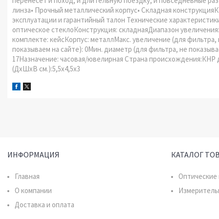
перенесет и поход, и длительную поездку, и повседневные раз
линза• Прочный металлический корпус• Складная конструкцияК
эксплуатации и гарантийный талон Технические характеристики
оптическое стеклоКонструкция: складнаяДиапазон увеличения: 
комплекте: кейсКорпус: металлМакс. увеличение (для фильтра, 
показываем на сайте): 0Мин. диаметр (для фильтра, не показывае
17Назначение: часовая/ювелирная Страна происхождения:КНР для 
(ДхШхВ см.):5,5x4,5x3
ИНФОРМАЦИЯ
КАТАЛОГ ТО
Главная
Оптические
О компании
Измеритель
Доставка и оплата