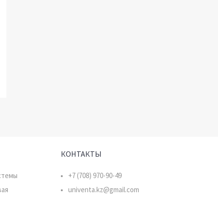
:
КОНТАКТЫ
стемы
+7 (708) 970-90-49
вая
univenta.kz@gmail.com