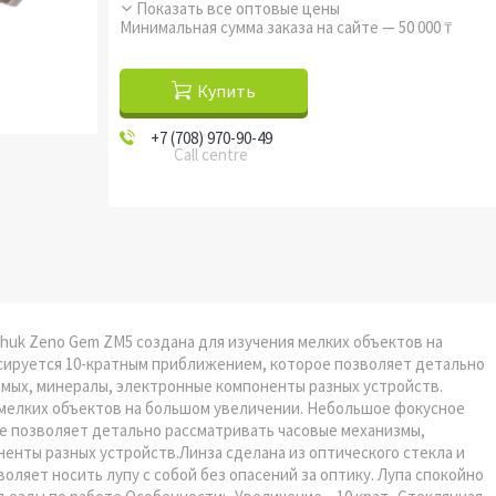
Показать все оптовые цены
Минимальная сумма заказа на сайте — 50 000 ₸
Купить
+7 (708) 970-90-49
Call centre
uk Zeno Gem ZM5 создана для изучения мелких объектов на
сируется 10-кратным приближением, которое позволяет детально
мых, минералы, электронные компоненты разных устройств.
 мелких объектов на большом увеличении. Небольшое фокусное
е позволяет детально рассматривать часовые механизмы,
енты разных устройств.Линза сделана из оптического стекла и
ляет носить лупу с собой без опасений за оптику. Лупа спокойно