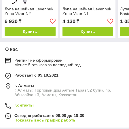
Лупа нашейная Levenhuk
Лупа нашейная Levenhuk
Лупа
Zeno Vizor N2
Zeno Vizor N1
Basi
6 930
4 130
1 0
₸
₸
Купить
Купить
О нас
Рейтинг не сформирован
Менее 5 отзывов за последний год
Работает с 05.10.2021
г. Алматы
г. Алматы: Торговый дом Алтын Тараз 52 бутик, пр.
Абылайхан 3, Алматы, Казахстан
Контакты
Сегодня работает с 09:00 до 19:30
Показать весь график работы