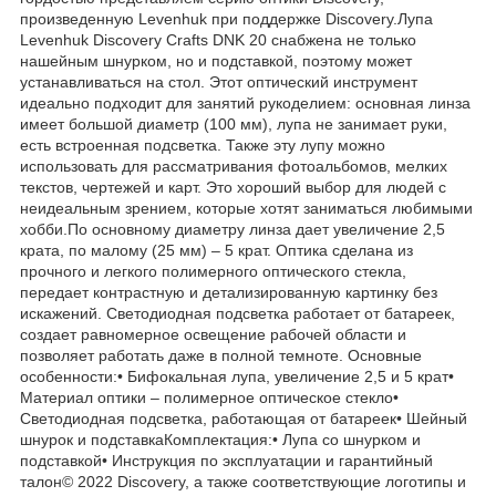
произведенную Levenhuk при поддержке Discovery.Лупа
Levenhuk Discovery Crafts DNK 20 снабжена не только
нашейным шнурком, но и подставкой, поэтому может
устанавливаться на стол. Этот оптический инструмент
идеально подходит для занятий рукоделием: основная линза
имеет большой диаметр (100 мм), лупа не занимает руки,
есть встроенная подсветка. Также эту лупу можно
использовать для рассматривания фотоальбомов, мелких
текстов, чертежей и карт. Это хороший выбор для людей с
неидеальным зрением, которые хотят заниматься любимыми
хобби.По основному диаметру линза дает увеличение 2,5
крата, по малому (25 мм) – 5 крат. Оптика сделана из
прочного и легкого полимерного оптического стекла,
передает контрастную и детализированную картинку без
искажений. Светодиодная подсветка работает от батареек,
создает равномерное освещение рабочей области и
позволяет работать даже в полной темноте. Основные
особенности:• Бифокальная лупа, увеличение 2,5 и 5 крат•
Материал оптики – полимерное оптическое стекло•
Светодиодная подсветка, работающая от батареек• Шейный
шнурок и подставкаКомплектация:• Лупа со шнурком и
подставкой• Инструкция по эксплуатации и гарантийный
талон© 2022 Discovery, а также соответствующие логотипы и