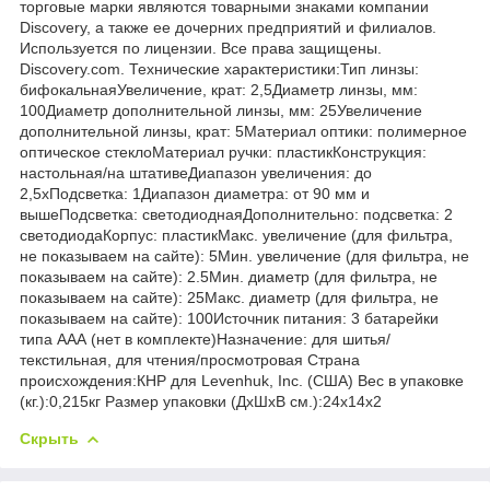
торговые марки являются товарными знаками компании
Discovery, а также ее дочерних предприятий и филиалов.
Используется по лицензии. Все права защищены.
Discovery.com. Технические характеристики:Тип линзы:
бифокальнаяУвеличение, крат: 2,5Диаметр линзы, мм:
100Диаметр дополнительной линзы, мм: 25Увеличение
дополнительной линзы, крат: 5Материал оптики: полимерное
оптическое стеклоМатериал ручки: пластикКонструкция:
настольная/на штативеДиапазон увеличения: до
2,5хПодсветка: 1Диапазон диаметра: от 90 мм и
вышеПодсветка: светодиоднаяДополнительно: подсветка: 2
светодиодаКорпус: пластикМакс. увеличение (для фильтра,
не показываем на сайте): 5Мин. увеличение (для фильтра, не
показываем на сайте): 2.5Мин. диаметр (для фильтра, не
показываем на сайте): 25Макс. диаметр (для фильтра, не
показываем на сайте): 100Источник питания: 3 батарейки
типа ААА (нет в комплекте)Назначение: для шитья/
текстильная, для чтения/просмотровая Страна
происхождения:КНР для Levenhuk, Inc. (США) Вес в упаковке
(кг.):0,215кг Размер упаковки (ДхШхВ см.):24x14x2
Скрыть