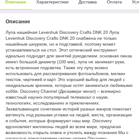
Описание
Характеристики
Доставка
Оплата
Усл
Описание
Лупа нашейная Levenhuk Discovery Crafts DNK 20 Лупа
Levenhuk Discovery Crafts DNK 20 снабжена не только
нашейным шнурком, но и подставкой, поэтому может
устанавливаться на стол. Этот оптический инструмент
идеально подходит для занятий рукоделием: основная линза
имеет большой диаметр (100 мм), лупа не занимает руки,
есть встроенная подсветка. Также эту лупу можно
использовать для рассматривания фотоальбомов, мелких
текстов, чертежей и карт. Это хороший выбор для людей с
неидеальным зрением, которые хотят заниматься любимыми
хобби. Discovery Channel (Дискавери ченэл) – всемирно
известный научно-популярный телеканал о науке,
технологиях, исследованиях и приключениях.
Захватывающее сочетание историй разных жанров помогает
взглянуть под разными углами на людей, места, организации
и события, которые формируют наш мир. Discovery
вдохновляет миллионы людей во всем мире, предлагая
возможность открыть новое и утолить жажду познания.Мы с
гордостью представляем серию оптики Discovery,