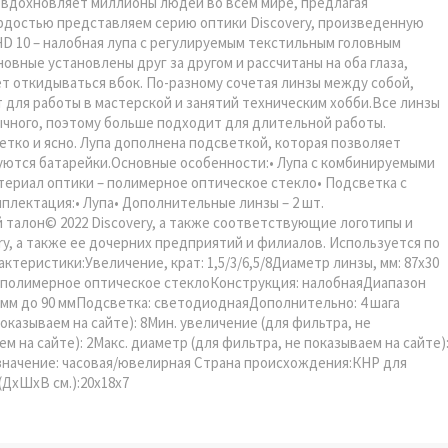
y вдохновляет миллионы людей во всем мире, предлагая
ордостью представляем серию оптики Discovery, произведенную
HD 10 – налобная лупа с регулируемым текстильным головным
вные установлены друг за другом и рассчитаны на оба глаза,
т откидываться вбок. По-разному сочетая линзы между собой,
 для работы в мастерской и занятий техническим хобби.Все линзы
ычного, поэтому больше подходит для длительной работы.
тко и ясно. Лупа дополнена подсветкой, которая позволяет
уются батарейки.Основные особенности:• Лупа с комбинируемыми
атериал оптики – полимерное оптическое стекло• Подсветка с
плектация:• Лупа• Дополнительные линзы – 2 шт.
 талон© 2022 Discovery, а также соответствующие логотипы и
y, а также ее дочерних предприятий и филиалов. Используется по
ктеристики:Увеличение, крат: 1,5/3/6,5/8Диаметр линзы, мм: 87x30
: полимерное оптическое стеклоКонструкция: налобнаяДиапазон
0 мм до 90 ммПодсветка: светодиоднаяДополнительно: 4 шага
оказываем на сайте): 8Мин. увеличение (для фильтра, не
м на сайте): 2Макс. диаметр (для фильтра, не показываем на сайте)
азначение: часовая/ювелирная Страна происхождения:КНР для
 (ДхШхВ см.):20x18x7