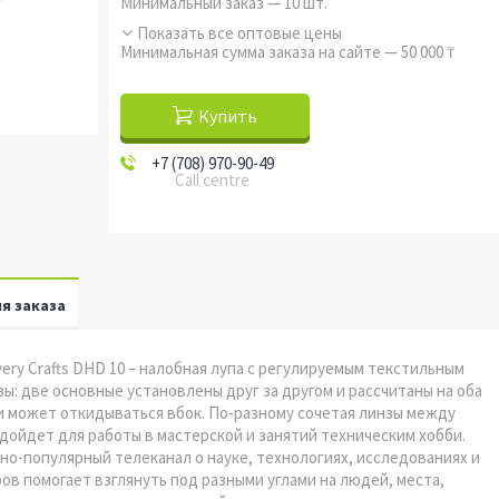
Минимальный заказ — 10 шт.
Показать все оптовые цены
Минимальная сумма заказа на сайте — 50 000 ₸
Купить
+7 (708) 970-90-49
Call centre
я заказа
very Crafts DHD 10 – налобная лупа с регулируемым текстильным
: две основные установлены друг за другом и рассчитаны на оба
 и может откидываться вбок. По-разному сочетая линзы между
одойдет для работы в мастерской и занятий техническим хобби.
чно-популярный телеканал о науке, технологиях, исследованиях и
в помогает взглянуть под разными углами на людей, места,