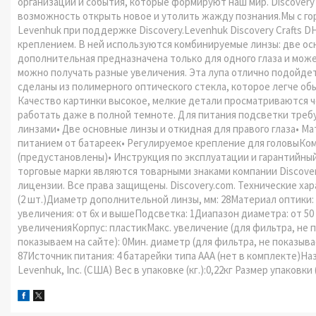
организации и события, которые формируют наш мир. Discover
возможность открыть новое и утолить жажду познания.Мы с г
Levenhuk при поддержке Discovery.Levenhuk Discovery Crafts D
креплением. В ней используются комбинируемые линзы: две осно
дополнительная предназначена только для одного глаза и може
можно получать разные увеличения. Эта лупа отлично подойдет
сделаны из полимерного оптического стекла, которое легче об
Качество картинки высокое, мелкие детали просматриваются че
работать даже в полной темноте. Для питания подсветки треб
линзами• Две основные линзы и откидная для правого глаза• М
питанием от батареек• Регулируемое крепление для головыКом
(предустановлены)• Инструкция по эксплуатации и гарантийный
торговые марки являются товарными знаками компании Discover
лицензии. Все права защищены. Discovery.com. Технические хара
(2 шт.)Диаметр дополнительной линзы, мм: 28Материал оптики
увеличения: от 6х и вышеПодсветка: 1Диапазон диаметра: от 5
увеличенияКорпус: пластикМакс. увеличение (для фильтра, не п
показываем на сайте): 0Мин. диаметр (для фильтра, не показывае
87Источник питания: 4 батарейки типа ААА (нет в комплекте)Н
Levenhuk, Inc. (США) Вес в упаковке (кг.):0,22кг Размер упаковки