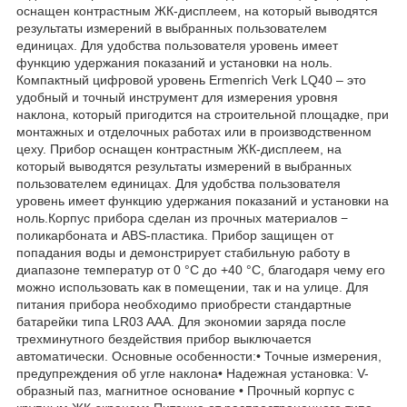
оснащен контрастным ЖК-дисплеем, на который выводятся
результаты измерений в выбранных пользователем
единицах. Для удобства пользователя уровень имеет
функцию удержания показаний и установки на ноль.
Компактный цифровой уровень Ermenrich Verk LQ40 – это
удобный и точный инструмент для измерения уровня
наклона, который пригодится на строительной площадке, при
монтажных и отделочных работах или в производственном
цеху. Прибор оснащен контрастным ЖК-дисплеем, на
который выводятся результаты измерений в выбранных
пользователем единицах. Для удобства пользователя
уровень имеет функцию удержания показаний и установки на
ноль.Корпус прибора сделан из прочных материалов −
поликарбоната и ABS-пластика. Прибор защищен от
попадания воды и демонстрирует стабильную работу в
диапазоне температур от 0 °С до +40 °С, благодаря чему его
можно использовать как в помещении, так и на улице. Для
питания прибора необходимо приобрести стандартные
батарейки типа LR03 AAA. Для экономии заряда после
трехминутного бездействия прибор выключается
автоматически. Основные особенности:• Точные измерения,
предупреждения об угле наклона• Надежная установка: V-
образный паз, магнитное основание • Прочный корпус с