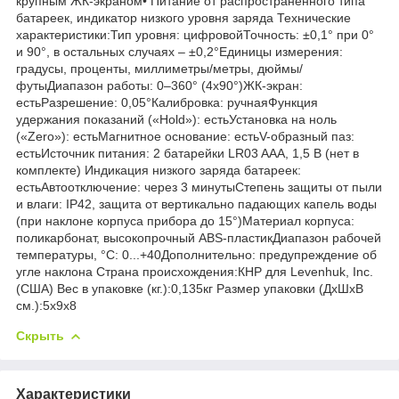
крупным ЖК-экраном• Питание от распространенного типа
батареек, индикатор низкого уровня заряда Технические
характеристики:Тип уровня: цифровойТочность: ±0,1° при 0°
и 90°, в остальных случаях – ±0,2°Единицы измерения:
градусы, проценты, миллиметры/метры, дюймы/
футыДиапазон работы: 0–360° (4x90°)ЖК-экран:
естьРазрешение: 0,05°Калибровка: ручнаяФункция
удержания показаний («Hold»): естьУстановка на ноль
(«Zero»): естьМагнитное основание: естьV-образный паз:
естьИсточник питания: 2 батарейки LR03 AAA, 1,5 В (нет в
комплекте) Индикация низкого заряда батареек:
естьАвтоотключение: через 3 минутыСтепень защиты от пыли
и влаги: IP42, защита от вертикально падающих капель воды
(при наклоне корпуса прибора до 15°)Материал корпуса:
поликарбонат, высокопрочный ABS-пластикДиапазон рабочей
температуры, °С: 0...+40Дополнительно: предупреждение об
угле наклона Страна происхождения:КНР для Levenhuk, Inc.
(США) Вес в упаковке (кг.):0,135кг Размер упаковки (ДхШхВ
см.):5x9x8
Скрыть
Характеристики