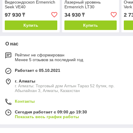
Видеоэндоскоп Ermenrich
Лазерный уровень
Очки
Seek VE40
Ermenrich LT30
Verk
97 930
34 930
2 7
₸
₸
Купить
Купить
О нас
Рейтинг не сформирован
Менее 5 отзывов за последний год
Работает с 05.10.2021
г. Алматы
г. Алматы: Торговый дом Алтын Тараз 52 бутик, пр.
Абылайхан 3, Алматы, Казахстан
Контакты
Сегодня работает с 09:00 до 19:30
Показать весь график работы