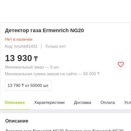
Детектор газа Ermenrich NG20
Нет в наличии
Код: lvnchk81431
Только опт
13 930
₸
Минимальный заказ — 5 шт.
Минимальная сумма заказа на сайте — 50 000 ₸
13 790 ₸
от 50000 шт.
Описание
Характеристики
Доставка
Оплата
Усл
Описание
Детектор газа Ermenrich NG20 Детектор газа Ermenrich NG20