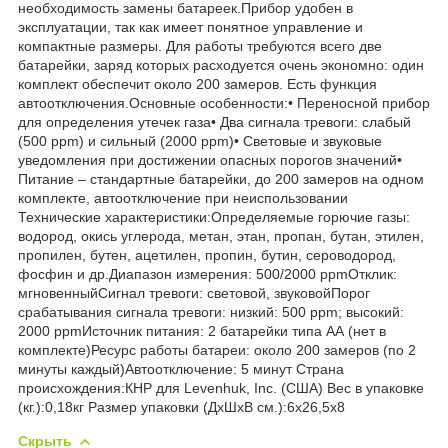
необходимость замены батареек.Прибор удобен в
эксплуатации, так как имеет понятное управление и
компактные размеры. Для работы требуются всего две
батарейки, заряд которых расходуется очень экономно: один
комплект обеспечит около 200 замеров. Есть функция
автоотключения.Основные особенности:• Переносной прибор
для определения утечек газа• Два сигнала тревоги: слабый
(500 ppm) и сильный (2000 ppm)• Световые и звуковые
уведомления при достижении опасных порогов значений•
Питание – стандартные батарейки, до 200 замеров на одном
комплекте, автоотключение при неиспользовании
Технические характеристики:Определяемые горючие газы:
водород, окись углерода, метан, этан, пропан, бутан, этилен,
пропилен, бутен, ацетилен, пропин, бутин, сероводород,
фосфин и др.Диапазон измерения: 500/2000 ppmОтклик:
мгновенныйСигнал тревоги: световой, звуковойПорог
срабатывания сигнала тревоги: низкий: 500 ppm; высокий:
2000 ppmИсточник питания: 2 батарейки типа АА (нет в
комплекте)Ресурс работы батареи: около 200 замеров (по 2
минуты каждый)Автоотключение: 5 минут Страна
происхождения:КНР для Levenhuk, Inc. (США) Вес в упаковке
(кг.):0,18кг Размер упаковки (ДхШхВ см.):6x26,5x8
Скрыть