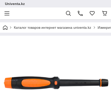
Univenta.kz
Каталог товаров интернет магазина univenta.kz
Измерит