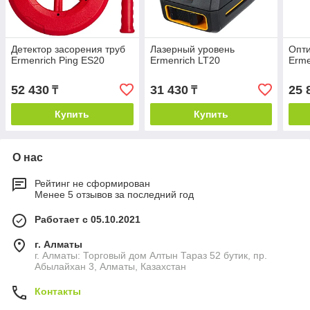
Детектор засорения труб
Лазерный уровень
Опти
Ermenrich Ping ES20
Ermenrich LT20
Erme
52 430
31 430
25 
₸
₸
Купить
Купить
О нас
Рейтинг не сформирован
Менее 5 отзывов за последний год
Работает с 05.10.2021
г. Алматы
г. Алматы: Торговый дом Алтын Тараз 52 бутик, пр.
Абылайхан 3, Алматы, Казахстан
Контакты