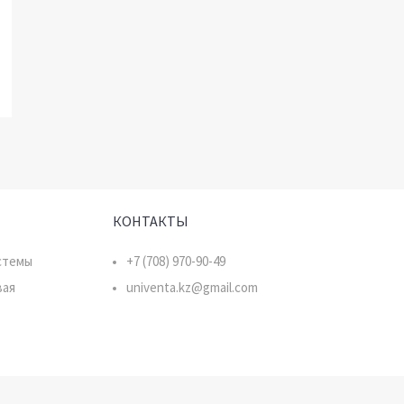
КОНТАКТЫ
стемы
+7 (708) 970-90-49
вая
univenta.kz@gmail.com