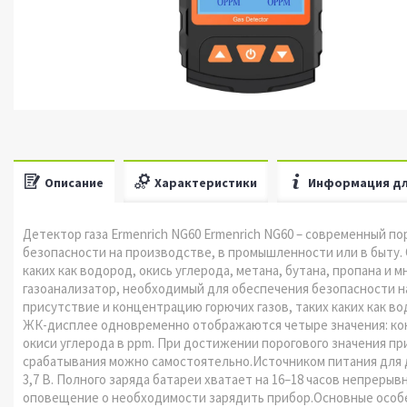
Описание
Характеристики
Информация дл
Детектор газа Ermenrich NG60 Ermenrich NG60 – современный п
безопасности на производстве, в промышленности или в быту.
каких как водород, окись углерода, метана, бутана, пропана и 
газоанализатор, необходимый для обеспечения безопасности н
присутствие и концентрацию горючих газов, таких каких как вод
ЖК-дисплее одновременно отображаются четыре значения: конц
окиси углерода в ppm. При достижении порогового значения пр
срабатывания можно самостоятельно.Источником питания для 
3,7 В. Полного заряда батареи хватает на 16–18 часов непрерыв
оповещение о необходимости зарядить прибор.Основные особе