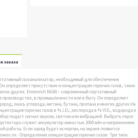
я заказа
ортативный газоанализатор, необходимый для обеспечения
 Он определяет присутствие и концентрацию горючих газов, таких
многих других. Ermenrich NG60 – современный портативный
а производстве, в промышленности или в быту. Он определяет
ород, окись углерода, метана, бутана, пропана и многих других.На
ентрация горючих газов в % LEL, кислорода в % VOL, водорода и
ибор подаст сигнал звуком, светом или вибрацией. Выбрать порог
детектора служит аккумулятор емкостью 2000 мАч и напряжением
ной работы. Если заряд будет исчерпан, на экране появится
нности:- Определение концентрации горючих газов- Три типа