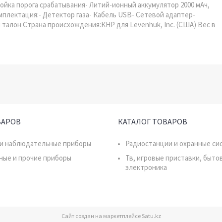
ройка порога срабатывания- Литий-ионный аккумулятор 2000 мАч,
плектация:- Детектор газа- Кабель USB- Сетевой адаптер-
талон Страна происхождения:КНР для Levenhuk, Inc. (США) Вес в
ВАРОВ
КАТАЛОГ ТОВАРОВ
 и наблюдательные приборы
Радиостанции и охранные си
ные и прочие приборы
Тв, игровые приставки, быто
электроника
Сайт создан на маркетплейсе
Satu.kz