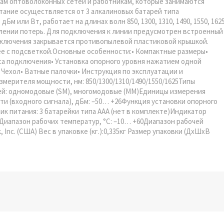
рам оптоволоконных сетей и работникам, которые занимаются
ание осуществляется от 3 алкалиновых батарей типа
 или Вт, работает на длинах волн 850, 1300, 1310, 1490, 1550, 162
елении потерь. Для подключения к линии предусмотрен встроенный
одключения закрывается противопылевой пластиковой крышкой.
е с подсветкой.Основные особенности:• Компактные размеры•
са подключения• Установка опорного уровня нажатием одной
Чехол• Ватные палочки• Инструкция по эксплуатации и
мерителя мощности, нм: 850/1300/1310/1490/1550/1625Типы
лей: одномодовые (SM), многомодовые (MM)Единицы измерения
и (входного сигнала), дБм: –50… +26Функция установки опорного
к питания: 3 батарейки типа ААА (нет в комплекте)Индикатор
Диапазон рабочих температур, °C: –10… +60Диапазон рабочей
nc. (США) Вес в упаковке (кг.):0,335кг Размер упаковки (ДхШхВ