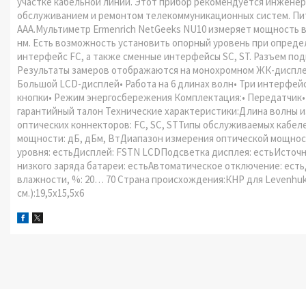
участке кабельной линии. Этот прибор рекомендуется инжене
обслуживанием и ремонтом телекоммуникационных систем. Пит
AAA.Мультиметр Ermenrich NetGeeks NU10 измеряет мощность в дБм
нм. Есть возможность установить опорный уровень при опред
интерфейс FC, а также сменные интерфейсы SC, ST. Разъем п
Результаты замеров отображаются на монохромном ЖК-диспле
Большой LCD-дисплей• Работа на 6 длинах волн• Три интерфей
кнопки• Режим энергосбережения Комплектация:• Передатчик• 
гарантийный талон Технические характеристики:Длина волны из
оптических коннекторов: FC, SC, STТипы обслуживаемых кабе
мощности: дБ, дБм, ВтДиапазон измерения оптической мощност
уровня: естьДисплей: FSTN LCDПодсветка дисплея: естьИсточни
низкого заряда батареи: естьАвтоматическое отключение: есть
влажности, %: 20… 70 Страна происхождения:КНР для Levenhuk, I
см.):19,5x15,5x6