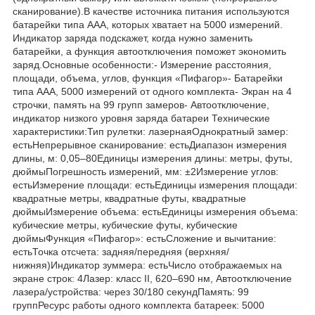
сканирование).В качестве источника питания используются
батарейки типа ААА, которых хватает на 5000 измерений.
Индикатор заряда подскажет, когда нужно заменить
батарейки, а функция автоотключения поможет экономить
заряд.Основные особенности:- Измерение расстояния,
площади, объема, углов, функция «Пифагор»- Батарейки
типа ААА, 5000 измерений от одного комплекта- Экран на 4
строчки, память на 99 групп замеров- Автоотключение,
индикатор низкого уровня заряда батареи Технические
характеристики:Тип рулетки: лазернаяОднократный замер:
естьНепрерывное сканирование: естьДиапазон измерения
длины, м: 0,05–80Единицы измерения длины: метры, футы,
дюймыПогрешность измерений, мм: ±2Измерение углов:
естьИзмерение площади: естьЕдиницы измерения площади:
квадратные метры, квадратные футы, квадратные
дюймыИзмерение объема: естьЕдиницы измерения объема:
кубические метры, кубические футы, кубические
дюймыФункция «Пифагор»: естьСложение и вычитание:
естьТочка отсчета: задняя/передняя (верхняя/
нижняя)Индикатор зуммера: естьЧисло отображаемых на
экране строк: 4Лазер: класс II, 620–690 нм, Автоотключение
лазера/устройства: через 30/180 секундПамять: 99
группРесурс работы одного комплекта батареек: 5000