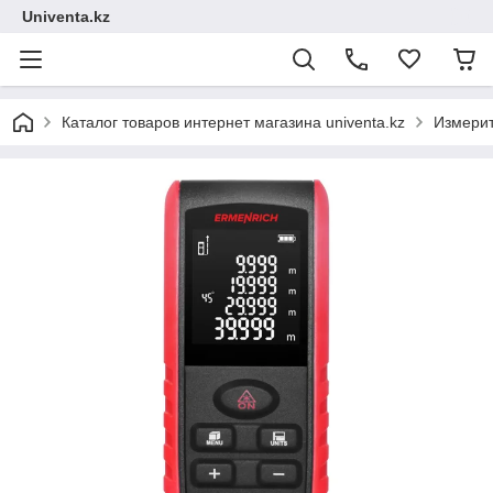
Univenta.kz
Каталог товаров интернет магазина univenta.kz
Измерит