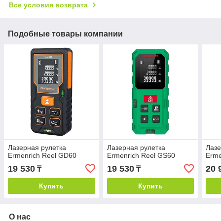
Все условия возврата
Подобные товары компании
Лазерная рулетка
Лазерная рулетка
Лазе
Ermenrich Reel GD60
Ermenrich Reel GS60
Erme
19 530
19 530
20 
₸
₸
Купить
Купить
О нас