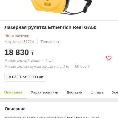
Лазерная рулетка Ermenrich Reel GA50
Нет в наличии
Код: lvnchk81724
Только опт
18 830
₸
Минимальный заказ — 4 шт.
Минимальная сумма заказа на сайте — 50 000 ₸
18 632 ₸
от 50000 шт.
Описание
Характеристики
Доставка
Оплата
Усл
Описание
Лазерная рулетка Ermenrich Reel GA50 Незаменимый