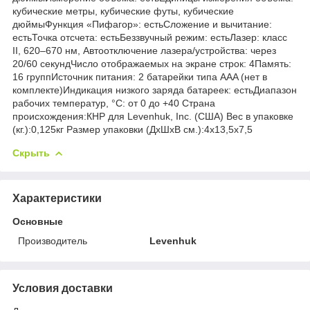
кубические метры, кубические футы, кубические
дюймыФункция «Пифагор»: естьСложение и вычитание:
естьТочка отсчета: естьБеззвучный режим: естьЛазер: класс
II, 620–670 нм, Автоотключение лазера/устройства: через
20/60 секундЧисло отображаемых на экране строк: 4Память:
16 группИсточник питания: 2 батарейки типа AAA (нет в
комплекте)Индикация низкого заряда батареек: естьДиапазон
рабочих температур, °С: от 0 до +40 Страна
происхождения:КНР для Levenhuk, Inc. (США) Вес в упаковке
(кг.):0,125кг Размер упаковки (ДхШхВ см.):4x13,5x7,5
Скрыть
Характеристики
Основные
Производитель
Levenhuk
Условия доставки