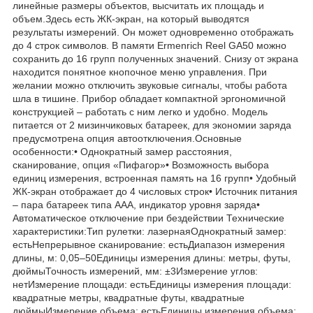
линейные размеры объектов, высчитать их площадь и
объем.Здесь есть ЖК-экран, на который выводятся
результаты измерений. Он может одновременно отображать
до 4 строк символов. В памяти Ermenrich Reel GA50 можно
сохранить до 16 групп полученных значений. Снизу от экрана
находится понятное кнопочное меню управления. При
желании можно отключить звуковые сигналы, чтобы работа
шла в тишине. Прибор обладает компактной эргономичной
конструкцией – работать с ним легко и удобно. Модель
питается от 2 мизинчиковых батареек, для экономии заряда
предусмотрена опция автоотключения.Основные
особенности:• Однократный замер расстояния,
сканирование, опция «Пифагор»• Возможность выбора
единиц измерения, встроенная память на 16 групп• Удобный
ЖК-экран отображает до 4 числовых строк• Источник питания
– пара батареек типа ААА, индикатор уровня заряда•
Автоматическое отключение при бездействии Технические
характеристики:Тип рулетки: лазернаяОднократный замер:
естьНепрерывное сканирование: естьДиапазон измерения
длины, м: 0,05–50Единицы измерения длины: метры, футы,
дюймыТочность измерений, мм: ±3Измерение углов:
нетИзмерение площади: естьЕдиницы измерения площади:
квадратные метры, квадратные футы, квадратные
дюймыИзмерение объема: естьЕдиницы измерения объема: