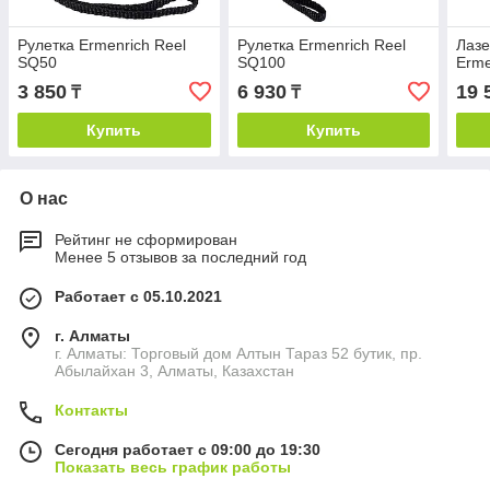
Рулетка Ermenrich Reel
Рулетка Ermenrich Reel
Лазе
SQ50
SQ100
Erme
3 850
6 930
19 
₸
₸
Купить
Купить
О нас
Рейтинг не сформирован
Менее 5 отзывов за последний год
Работает с 05.10.2021
г. Алматы
г. Алматы: Торговый дом Алтын Тараз 52 бутик, пр.
Абылайхан 3, Алматы, Казахстан
Контакты
Сегодня работает с 09:00 до 19:30
Показать весь график работы