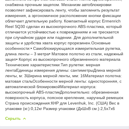
снабжена прочным зацепом. Механизм автоблокировки
позволяет зафиксировать ленту, чтобы запомнить результат
измерения, а эргономичное расположение кнопки фиксации
облегчает длительную работу. Компактный корпус Ermenrich
Reel SQ30 сделан из высокопрочного ABS-пластика, который
отличается устойчивостью к повреждениям и не трескается
при случайном ударе или падении. Для дополнительной
защиты и удобства хвата корпус прорезинен.Основные
особенности:• Самоблокирующаяся измерительная рулетка,
длина ленты – 3 метра• Матовое полотно из стали, надежный
зацеп• Корпус из высокопрочного обрезиненного материала
Технические характеристики:Тип рулетки: мерная
лентаЕдиницы измерения длины: сантиметрыДлина мерной
ленты, м: 3Ширина мерной ленты, мм: 16Материал полотна:
матовая стальОсобенности мерной ленты: односторонняя, с
автоматической блокировкойМатериал корпуса:
высокопрочный ABS-пластикДополнительно: обрезиненная
поверхность корпуса, поясное крепление, наручный ремешок
Страна происхождения:КНР для Levenhuk, Inc. (США) Вес в
упаковке (кг.):0,12кг Размер упаковки (ДхШхВ см.):2,5x7x6
Скрыть