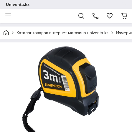
Univenta.kz
Каталог товаров интернет магазина univenta.kz
Измерит