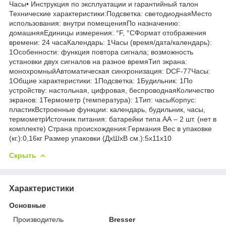
Часы• Инструкция по эксплуатации и гарантийный талон
Технические характеристики:Подсветка: светодиоднаяМесто
использования: внутри помещенияПо назначению:
домашняяЕдиницы измерения: °F, °CФормат отображения
времени: 24 часаКалендарь: 1Часы (время/дата/календарь):
1Особенности: функция повтора сигнала; возможность
установки двух сигналов на разное времяТип экрана:
монохромныйАвтоматическая синхронизация: DCF-77Часы:
1Общие характеристики: 1Подсветка: 1Будильник: 1По
устройству: настольная, цифровая, беспроводнаяКоличество
экранов: 1Термометр (температура): 1Тип: часыКорпус:
пластикВстроенные функции: календарь, будильник, часы,
термометрИсточник питания: батарейки типа АА – 2 шт. (нет в
комплекте) Страна происхождения:Германия Вес в упаковке
(кг.):0,16кг Размер упаковки (ДхШхВ см.):5x11x10
Скрыть
Характеристики
Основные
Производитель
Bresser