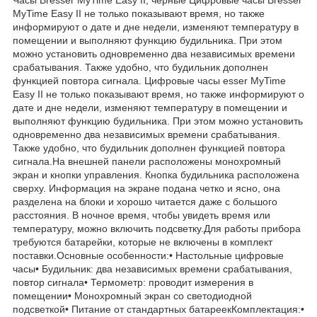
MyTime Easy II не только показывают время, но также
информируют о дате и дне недели, изменяют температуру в
помещении и выполняют функцию будильника. При этом
можно установить одновременно два независимых времени
срабатывания. Также удобно, что будильник дополнен
функцией повтора сигнала. Цифровые часы esser MyTime
Easy II не только показывают время, но также информируют о
дате и дне недели, изменяют температуру в помещении и
выполняют функцию будильника. При этом можно установить
одновременно два независимых времени срабатывания.
Также удобно, что будильник дополнен функцией повтора
сигнала.На внешней панели расположены монохромный
экран и кнопки управления. Кнопка будильника расположена
сверху. Информация на экране подана четко и ясно, она
разделена на блоки и хорошо читается даже с большого
расстояния. В ночное время, чтобы увидеть время или
температуру, можно включить подсветку.Для работы прибора
требуются батарейки, которые не включены в комплект
поставки.Основные особенности:• Настольные цифровые
часы• Будильник: два независимых времени срабатывания,
повтор сигнала• Термометр: проводит измерения в
помещении• Монохромный экран со светодиодной
подсветкой• Питание от стандартных батареекКомплектация:•