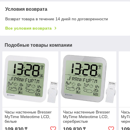
Условия возврата
Возврат товара в течение 14 дней по договоренности
Все условия возврата
Подобные товары компании
Часы настенные Bresser
Часы настенные Bresser
Часы
MyTime Meteotime LCD,
MyTime Meteotime LCD,
MyTi
белые
серебристые
чер
109 830
109 830
109
₸
₸