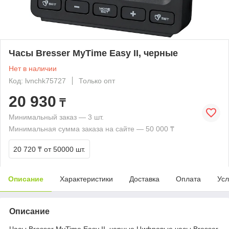
Часы Bresser MyTime Easy II, черные
Нет в наличии
Код: lvnchk75727
Только опт
20 930
₸
Минимальный заказ — 3 шт.
Минимальная сумма заказа на сайте — 50 000 ₸
20 720 ₸
от 50000 шт.
Описание
Характеристики
Доставка
Оплата
Усл
Описание
Часы Bresser MyTime Easy II, черные Цифровые часы Bresser