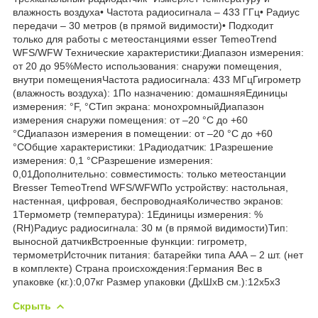
влажность воздуха• Частота радиосигнала – 433 ГГц• Радиус
передачи – 30 метров (в прямой видимости)• Подходит
только для работы с метеостанциями esser TemeoTrend
WFS/WFW Технические характеристики:Диапазон измерения:
от 20 до 95%Место использования: снаружи помещения,
внутри помещенияЧастота радиосигнала: 433 МГцГигрометр
(влажность воздуха): 1По назначению: домашняяЕдиницы
измерения: °F, °CТип экрана: монохромныйДиапазон
измерения снаружи помещения: от –20 °C до +60
°CДиапазон измерения в помещении: от –20 °C до +60
°CОбщие характеристики: 1Радиодатчик: 1Разрешение
измерения: 0,1 °CРазрешение измерения:
0,01Дополнительно: совместимость: только метеостанции
Bresser TemeoTrend WFS/WFWПо устройству: настольная,
настенная, цифровая, беспроводнаяКоличество экранов:
1Термометр (температура): 1Единицы измерения: %
(RH)Радиус радиосигнала: 30 м (в прямой видимости)Тип:
выносной датчикВстроенные функции: гигрометр,
термометрИсточник питания: батарейки типа ААА – 2 шт. (нет
в комплекте) Страна происхождения:Германия Вес в
упаковке (кг.):0,07кг Размер упаковки (ДхШхВ см.):12x5x3
Скрыть