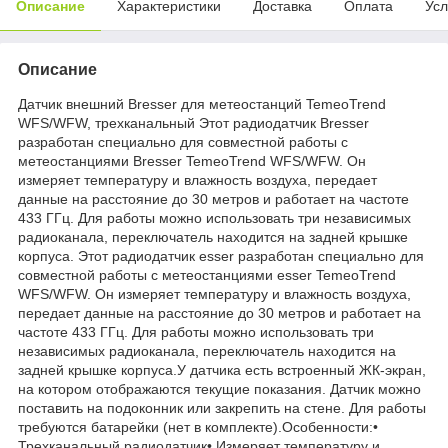
Описание
Характеристики
Доставка
Оплата
Усл
Описание
Датчик внешний Bresser для метеостанций TemeoTrend
WFS/WFW, трехканальный Этот радиодатчик Bresser
разработан специально для совместной работы с
метеостанциями Bresser TemeoTrend WFS/WFW. Он
измеряет температуру и влажность воздуха, передает
данные на расстояние до 30 метров и работает на частоте
433 ГГц. Для работы можно использовать три независимых
радиоканала, переключатель находится на задней крышке
корпуса. Этот радиодатчик esser разработан специально для
совместной работы с метеостанциями esser TemeoTrend
WFS/WFW. Он измеряет температуру и влажность воздуха,
передает данные на расстояние до 30 метров и работает на
частоте 433 ГГц. Для работы можно использовать три
независимых радиоканала, переключатель находится на
задней крышке корпуса.У датчика есть встроенный ЖК-экран,
на котором отображаются текущие показания. Датчик можно
поставить на подоконник или закрепить на стене. Для работы
требуются батарейки (нет в комплекте).Особенности:•
Трехканальный радиодатчик• Измеряет температуру и