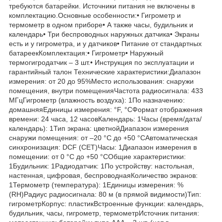
требуются батарейки. Источники питания не включены в
комплектацию.Основные особенности:• Гигрометр и
термометр в одном приборе• А также часы, будильник и
календарь• Три беспроводных наружных датчика• Экраны
есть и у гигрометра, и у датчиков• Питание от стандартных
батареекКомплектация:• Гигрометр• Наружный
термогигродатчик – 3 шт.• Инструкция по эксплуатации и
гарантийный талон Технические характеристики:Диапазон
измерения: от 20 до 95%Место использования: снаружи
помещения, внутри помещенияЧастота радиосигнала: 433
МГцГигрометр (влажность воздуха): 1По назначению:
домашняяЕдиницы измерения: °F, °CФормат отображения
времени: 24 часа, 12 часовКалендарь: 1Часы (время/дата/
календарь): 1Тип экрана: цветнойДиапазон измерения
снаружи помещения: от –20 °C до +50 °CАвтоматическая
синхронизация: DCF (CET)Часы: 1Диапазон измерения в
помещении: от 0 °C до +50 °CОбщие характеристики:
1Будильник: 1Радиодатчик: 1По устройству: настольная,
настенная, цифровая, беспроводнаяКоличество экранов:
1Термометр (температура): 1Единицы измерения: %
(RH)Радиус радиосигнала: 80 м (в прямой видимости)Тип:
гигрометрКорпус: пластикВстроенные функции: календарь,
будильник, часы, гигрометр, термометрИсточник питания: