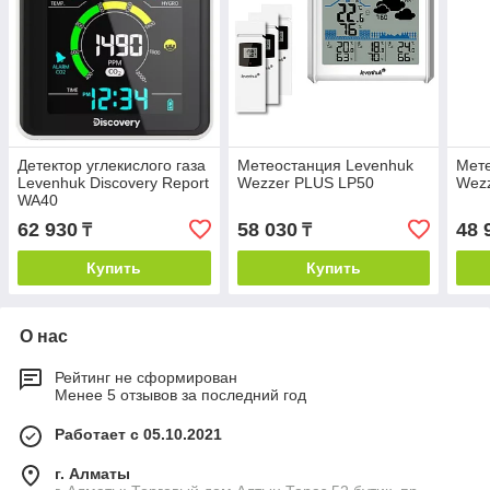
Детектор углекислого газа
Метеостанция Levenhuk
Мете
Levenhuk Discovery Report
Wezzer PLUS LP50
Wez
WA40
62 930
58 030
48 
₸
₸
Купить
Купить
О нас
Рейтинг не сформирован
Менее 5 отзывов за последний год
Работает с 05.10.2021
г. Алматы