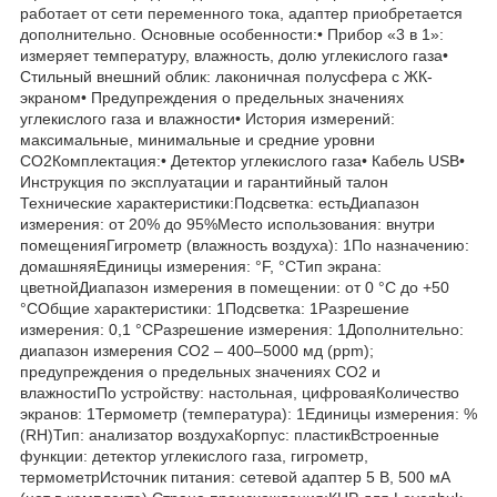
работает от сети переменного тока, адаптер приобретается
дополнительно. Основные особенности:• Прибор «3 в 1»:
измеряет температуру, влажность, долю углекислого газа•
Стильный внешний облик: лаконичная полусфера с ЖК-
экраном• Предупреждения о предельных значениях
углекислого газа и влажности• История измерений:
максимальные, минимальные и средние уровни
CO2Комплектация:• Детектор углекислого газа• Кабель USB•
Инструкция по эксплуатации и гарантийный талон
Технические характеристики:Подсветка: естьДиапазон
измерения: от 20% до 95%Место использования: внутри
помещенияГигрометр (влажность воздуха): 1По назначению:
домашняяЕдиницы измерения: °F, °CТип экрана:
цветнойДиапазон измерения в помещении: от 0 °C до +50
°CОбщие характеристики: 1Подсветка: 1Разрешение
измерения: 0,1 °CРазрешение измерения: 1Дополнительно:
диапазон измерения CO2 – 400–5000 мд (ppm);
предупреждения о предельных значениях CO2 и
влажностиПо устройству: настольная, цифроваяКоличество
экранов: 1Термометр (температура): 1Единицы измерения: %
(RH)Тип: анализатор воздухаКорпус: пластикВстроенные
функции: детектор углекислого газа, гигрометр,
термометрИсточник питания: сетевой адаптер 5 В, 500 мА