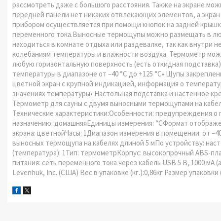
рассмотреть даже с большого расстояния. Также на экране мож
передней панели нет никаких отвлекающих элементов, а экран
прибором осуществляется при помощи кнопок на задней крышк
переменного тока.Выносные термощупы можно размещать в люб
находиться в комнате отдыха или раздевалке, так как внутри 
колебаниям температуры и влажности воздуха. Термометр можно
любую горизонтальную поверхность (есть откидная подставка
температуры в диапазоне от –40 °C до +125 °C• Щупы закреплен
цветной экран с крупной индикацией, информация о температу
значениях температуры• Настольная подставка и настенное кр
Термометр для сауны с двумя выносными термощупами на кабел
Технические характеристики:Особенности: предупреждения о
назначению: домашняяЕдиницы измерения: °CФормат отображени
экрана: цветнойЧасы: 1Диапазон измерения в помещении: от –40
выносных термощупа на кабелях длиной 5 мПо устройству: нас
(температура): 1Тип: термометрКорпус: высокопрочный ABS-п
питания: сеть переменного тока через кабель USB 5 В, 1000 мА
Levenhuk, Inc. (США) Вес в упаковке (кг.):0,86кг Размер упаковки