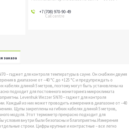
+7 (708) 970-90-49
Call centre
я заказа
70 – гаджет для контроля температуры в сауне. Он снабжен двумя
ения в диапазоне от –40 °C до +125 °C и предупреждать о
х кабелях длиной 5 метров, поэтому могут быть установлены на
расно подходит для постоянного мониторинга микроклимата
оприятны. Levenhuk Wezzer SN70 – гаджет для контроля
и. Каждый из них может проводить измерения в диапазоне от –40
чениях. Щупы закреплены на гибких кабелях длиной 5 метров,
вного модуля. Этот термометр прекрасно подходит для
бы условия внутри были безопасны и благоприятны.Измерения
отдельные строки. Цифры крупные и контрастные – все легко