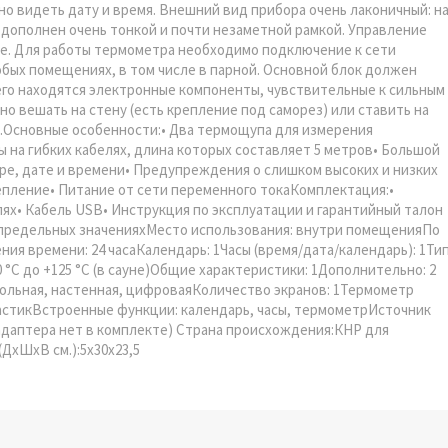
но видеть дату и время. Внешний вид прибора очень лаконичный: н
 дополнен очень тонкой и почти незаметной рамкой. Управление
е. Для работы термометра необходимо подключение к сети
ых помещениях, в том числе в парной. Основной блок должен
него находятся электронные компоненты, чувствительные к сильным
 вешать на стену (есть крепление под саморез) или ставить на
).Основные особенности:• Два термощупа для измерения
ы на гибких кабелях, длина которых составляет 5 метров• Большой
ре, дате и времени• Предупреждения о слишком высоких и низких
епление• Питание от сети переменного токаКомплектация:•
ях• Кабель USB• Инструкция по эксплуатации и гарантийный талон
 предельных значенияхМесто использования: внутри помещенияПо
я времени: 24 часаКалендарь: 1Часы (время/дата/календарь): 1Ти
 °C до +125 °C (в сауне)Общие характеристики: 1Дополнительно: 2
тольная, настенная, цифроваяКоличество экранов: 1Термометр
ластикВстроенные функции: календарь, часы, термометрИсточник
 (адаптера нет в комплекте) Страна происхождения:КНР для
 (ДхШхВ см.):5x30x23,5