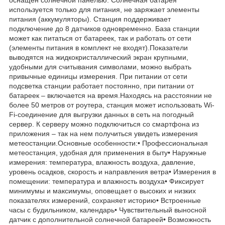
используется только для питания, не заряжает элементы
питания (аккумуляторы). Станция поддерживает
подключение до 8 датчиков одновременно. База станции
может как питаться от батареек, так и работать от сети
(элементы питания в комплект не входят).Показатели
выводятся на жидкокристаллический экран крупными,
удобными для считывания символами, можно выбрать
привычные единицы измерения. При питании от сети
подсветка станции работает постоянно, при питании от
батареек – включается на время.Находясь на расстоянии не
более 50 метров от роутера, станция может использовать Wi-
Fi-соединение для выгрузки данных в сеть на погодный
сервер. К серверу можно подключиться со смартфона из
приложения – так на нем получиться увидеть измерения
метеостанции.Основные особенности:• Профессиональная
метеостанция, удобная для применения в быту• Наружные
измерения: температура, влажность воздуха, давление,
уровень осадков, скорость и направления ветра• Измерения в
помещении: температура и влажность воздуха• Фиксирует
минимумы и максимумы, оповещает о высоких и низких
показателях измерений, сохраняет историю• Встроенные
часы с будильником, календарь• Чувствительный выносной
датчик с дополнительной солнечной батареей• Возможность