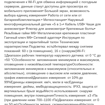
подключения к Wi-Fi для обмена информацией с погодным
сервером, данные станут доступны для просмотра из
мобильного приложения• Большой экран, возможность
выбора единиц измерения• Работа от сети или от
батареекКомплектация:• Метеостанция• Наружный
многофункциональный датчик «5 в 1»• Кабель USB• Чаши для
анемометра• Флюгер для анемометра• Крепежные болты•
Резьбовые гайки M6• Металлическая крепежная пластина•
Гаечный ключ M6• Сетевой адаптер• Инструкция по
эксплуатации и гарантийный талон Технические
характеристики:Подсветка: естьИнтервал между снятием
показаний: 60 с (в помещении), 16 с (снаружи)Wi-Fi:
1Диапазон рабочих температур наружного датчика: от 0 °C до
+50 °CОсобенности: запоминание минимумов и максимумов,
оповещение о низкой/высокой температуреОсобенности:
запоминание минимумов и максимумов (относительных и
абсолютных), оповещение о высоком или низком давлении,
график измененийДиапазон измерения: от 10% до
99%Единицы измерения: км/ч, мили в часЕдиницы
измерения: дюймы, ммВодозащищенность: IPX3, защита от
вертикальных брызг водыМесто использования: снаружи
помещения, внутри помещенияТочность измерения: ±3 гПа
(при давлении ниже 700–1100 гПа)Диапазон измерения: от 0
до 50 м/сОсобенности экрана: сегментированныйЧастота