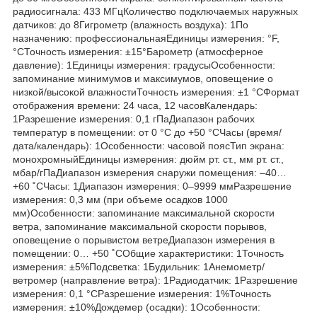
радиосигнала: 433 МГцКоличество подключаемых наружных
датчиков: до 8Гигрометр (влажность воздуха): 1По
назначению: профессиональнаяЕдиницы измерения: °F,
°CТочность измерения: ±15°Барометр (атмосферное
давление): 1Единицы измерения: градусыОсобенности:
запоминание минимумов и максимумов, оповещение о
низкой/высокой влажностиТочность измерения: ±1 °CФормат
отображения времени: 24 часа, 12 часовКалендарь:
1Разрешение измерения: 0,1 гПаДиапазон рабочих
температур в помещении: от 0 °C до +50 °CЧасы (время/
дата/календарь): 1Особенности: часовой поясТип экрана:
монохромныйЕдиницы измерения: дюйм рт. ст., мм рт. ст.,
мбар/гПаДиапазон измерения снаружи помещения: –40…
+60 ˚CЧасы: 1Диапазон измерения: 0–9999 ммРазрешение
измерения: 0,3 мм (при объеме осадков 1000
мм)Особенности: запоминание максимальной скорости
ветра, запоминание максимальной скорости порывов,
оповещение о порывистом ветреДиапазон измерения в
помещении: 0… +50 ˚CОбщие характеристики: 1Точность
измерения: ±5%Подсветка: 1Будильник: 1Анемометр/
ветромер (направление ветра): 1Радиодатчик: 1Разрешение
измерения: 0,1 °CРазрешение измерения: 1%Точность
измерения: ±10%Дождемер (осадки): 1Особенности: