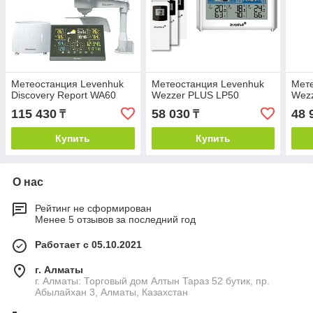
Метеостанция Levenhuk
Метеостанция Levenhuk
Мете
Discovery Report WA60
Wezzer PLUS LP50
Wez
115 430
58 030
48 
₸
₸
Купить
Купить
О нас
Рейтинг не сформирован
Менее 5 отзывов за последний год
Работает с 05.10.2021
г. Алматы
г. Алматы: Торговый дом Алтын Тараз 52 бутик, пр.
Абылайхан 3, Алматы, Казахстан