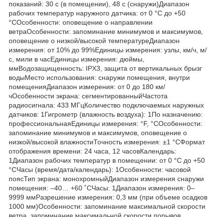
показаний: 30 с (в помещении), 48 с (снаружи)Диапазон
рабочих температур наружного датчика: от 0 °C до +50
°CОсобенности: оповещение о направлении
ветраОсобенности: запоминание минимумов и максимумов,
оповещение о низкой/высокой температуреДиапазон
измерения: от 10% до 99%Единицы измерения: узлы, км/ч, м/
с, мили в часЕдиницы измерения: дюймы,
ммВодозащищенность: IPX3, защита от вертикальных брызг
водыМесто использования: снаружи помещения, внутри
помещенияДиапазон измерения: от 0 до 180 км/
чОсобенности экрана: сегментированныйЧастота
радиосигнала: 433 МГцКоличество подключаемых наружных
датчиков: 1Гигрометр (влажность воздуха): 1По назначению:
профессиональнаяЕдиницы измерения: °F, °CОсобенности:
запоминание минимумов и максимумов, оповещение о
низкой/высокой влажностиТочность измерения: ±1 °CФормат
отображения времени: 24 часа, 12 часовКалендарь:
1Диапазон рабочих температур в помещении: от 0 °C до +50
°CЧасы (время/дата/календарь): 1Особенности: часовой
поясТип экрана: монохромныйДиапазон измерения снаружи
помещения: –40… +60 ˚CЧасы: 1Диапазон измерения: 0–
9999 ммРазрешение измерения: 0,3 мм (при объеме осадков
1000 мм)Особенности: запоминание максимальной скорости
ветра, запоминание максимальной скорости порывов,