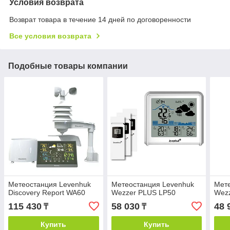
Условия возврата
Возврат товара в течение 14 дней по договоренности
Все условия возврата
Подобные товары компании
Метеостанция Levenhuk
Метеостанция Levenhuk
Мете
Discovery Report WA60
Wezzer PLUS LP50
Wez
115 430
58 030
48 
₸
₸
Купить
Купить