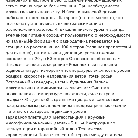
сегментов на экране базы станции. При необходимости
можно включить подсветку. И база, и выносной датчик
работают от стандартных батареек (нет в комплекте), что
позволяет устанавливать их вне зависимости от
расположения розеток. Индикация низкого уровня заряда
элементов питания сообщит пользователю о необходимости
их замены.Информация с радиодатчика передается на
станцию на расстоянии до 100 метров (если нет препятствий
для сигнала), оптимальная дистанция расположения
составляет от 20 до 50 метров.Основные особенности:•
Высокая точность измерений • Комплектный выносной
радиодатчик для измерения температуры, влажности, уровня
осадков, скорости и направления ветра, точки росы•
Встроенный календарь, часы и будильник• Запись
максимальных и минимальных значений• Система
оповещения о температуре, влажности, силе ветра и
осадках• ЖК-дисплей с крупными цифрами, символами и
настраиваемым расположением информационных блоков•
Питание от батареек, индикация уровня
зарядаКомплектация:• Метеостанция• Наружный
многофункциональный датчик «5 в 1»• Инструкция по
эксплуатации и гарантийный талон Технические
характеристики:Подсветка: естьИнтервал между снятием