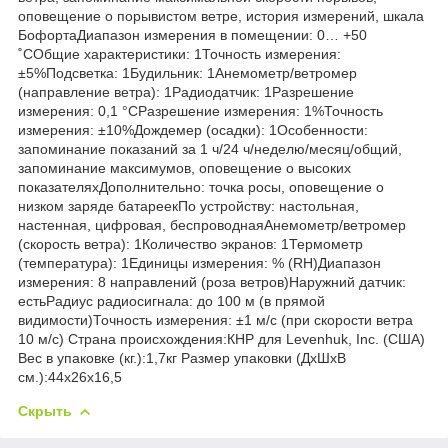
оповещение о порывистом ветре, история измерений, шкала
БофортаДиапазон измерения в помещении: 0… +50
˚CОбщие характеристики: 1Точность измерения:
±5%Подсветка: 1Будильник: 1Анемометр/ветромер
(направление ветра): 1Радиодатчик: 1Разрешение
измерения: 0,1 °CРазрешение измерения: 1%Точность
измерения: ±10%Дождемер (осадки): 1Особенности:
запоминание показаний за 1 ч/24 ч/неделю/месяц/общий,
запоминание максимумов, оповещение о высоких
показателяхДополнительно: точка росы, оповещение о
низком заряде батареекПо устройству: настольная,
настенная, цифровая, беспроводнаяАнемометр/ветромер
(скорость ветра): 1Количество экранов: 1Термометр
(температура): 1Единицы измерения: % (RH)Диапазон
измерения: 8 направлений (роза ветров)Наружний датчик:
естьРадиус радиосигнала: до 100 м (в прямой
видимости)Точность измерения: ±1 м/с (при скорости ветра
10 м/с) Страна происхождения:КНР для Levenhuk, Inc. (США)
Вес в упаковке (кг.):1,7кг Размер упаковки (ДхШхВ
см.):44x26x16,5
Скрыть