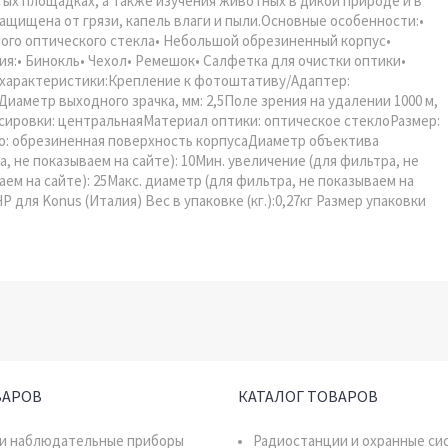
ых площадках, а также изучения животных в дикой природе и в
ащищена от грязи, капель влаги и пыли.Основные особенности:•
ного оптического стекла• Небольшой обрезиненный корпус•
:• Бинокль• Чехол• Ремешок• Салфетка для очистки оптики•
 характеристики:Крепление к фотоштативу/Адаптер:
иаметр выходного зрачка, мм: 2,5Поле зрения на удалении 1000 м,
сировки: центральнаяМатериал оптики: оптическое стеклоРазмер:
о: обрезиненная поверхность корпусаДиаметр объектива
а, не показываем на сайте): 10Мин. увеличение (для фильтра, не
аем на сайте): 25Макс. диаметр (для фильтра, не показываем на
для Konus (Италия) Вес в упаковке (кг.):0,27кг Размер упаковки
ВАРОВ
КАТАЛОГ ТОВАРОВ
 и наблюдательные приборы
Радиостанции и охранные си