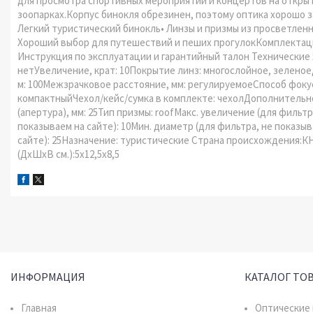
для просмотра спортивных мероприятий и концертов на открыт
зоопарках.Корпус бинокля обрезинен, поэтому оптика хорошо з
Легкий туристический бинокль• Линзы и призмы из просветлен
Хороший выбор для путешествий и пеших прогулокКомплектация
Инструкция по эксплуатации и гарантийный талон Технические
нетУвеличение, крат: 10Покрытие линз: многослойное, зеленоеД
м: 100Межзрачковое расстояние, мм: регулируемоеСпособ фоку
компактныйЧехол/кейс/сумка в комплекте: чехолДополнительн
(апертура), мм: 25Тип призмы: roofМакс. увеличение (для фильтр
показываем на сайте): 10Мин. диаметр (для фильтра, не показыв
сайте): 25Назначение: туристические Страна происхождения:КНР 
(ДхШхВ см.):5x12,5x8,5
ИНФОРМАЦИЯ
КАТАЛОГ ТО
Главная
Оптические