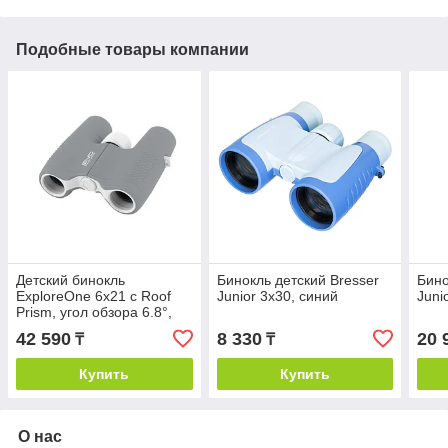
Подобные товары компании
Детский бинокль
Бинокль детский Bresser
Бино
ExploreOne 6x21 с Roof
Junior 3x30, синий
Juni
Prism, угол обзора 6.8°,
серый (США)
42 590
8 330
20 
₸
₸
Купить
Купить
О нас