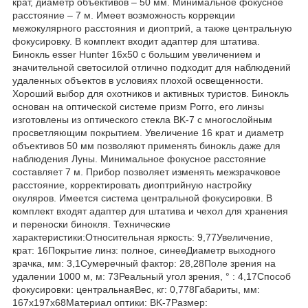
крат, диаметр объективов – 50 мм. Минимальное фокусное
расстояние – 7 м. Имеет возможность коррекции
межокулярного расстояния и диоптрий, а также центральную
фокусировку. В комплект входит адаптер для штатива.
Бинокль esser Hunter 16x50 с большим увеличением и
значительной светосилой отлично подходит для наблюдений
удаленных объектов в условиях плохой освещенности.
Хороший выбор для охотников и активных туристов. Бинокль
основан на оптической системе призм Porro, его линзы
изготовлены из оптического стекла BK-7 с многослойным
просветляющим покрытием. Увеличение 16 крат и диаметр
объективов 50 мм позволяют применять бинокль даже для
наблюдения Луны. Минимальное фокусное расстояние
составляет 7 м. Прибор позволяет изменять межзрачковое
расстояние, корректировать диоптрийную настройку
окуляров. Имеется система центральной фокусировки. В
комплект входят адаптер для штатива и чехол для хранения
и переноски бинокля. Технические
характеристики:Относительная яркость: 9,77Увеличение,
крат: 16Покрытие линз: полное, синееДиаметр выходного
зрачка, мм: 3,1Сумеречный фактор: 28,28Поле зрения на
удалении 1000 м, м: 73Реальный угол зрения, ° : 4,17Способ
фокусировки: центральнаяВес, кг: 0,778Габариты, мм:
167x197x68Материал оптики: BK-7Размер: