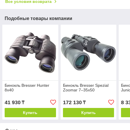
Все условия возврата
Подобные товары компании
Бинокль Bresser Hunter
Бинокль Bresser Spezial
Бино
8x40
Zoomar 7–35x50
Juni
41 930
172 130
8 3
₸
₸
Купить
Купить