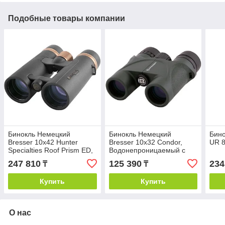
Подобные товары компании
Бинокль Немецкий
Бинокль Немецкий
Бино
Bresser 10x42 Hunter
Bresser 10x32 Condor,
UR 
Specialties Roof Prism ED,
Водонепроницаемый с
угол обзора 6.5 градусов
Roof Призмой, Угол
247 810
125 390
234
₸
₸
Обзора 5.8 Градусов
Купить
Купить
О нас