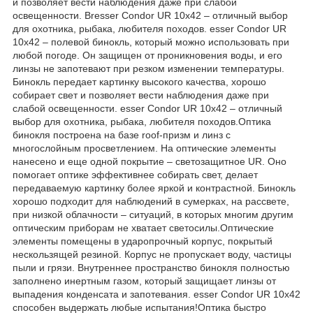
и позволяет вести наблюдения даже при слабой
освещенности. Bresser Condor UR 10x42 – отличный выбор
для охотника, рыбака, любителя походов. esser Condor UR
10x42 – полевой бинокль, который можно использовать при
любой погоде. Он защищен от проникновения воды, и его
линзы не запотевают при резком изменении температуры.
Бинокль передает картинку высокого качества, хорошо
собирает свет и позволяет вести наблюдения даже при
слабой освещенности. esser Condor UR 10x42 – отличный
выбор для охотника, рыбака, любителя походов.Оптика
бинокля построена на базе roof-призм и линз с
многослойным просветлением. На оптические элементы
нанесено и еще одной покрытие – светозащитное UR. Оно
помогает оптике эффективнее собирать свет, делает
передаваемую картинку более яркой и контрастной. Бинокль
хорошо подходит для наблюдений в сумерках, на рассвете,
при низкой облачности – ситуаций, в которых многим другим
оптическим приборам не хватает светосилы.Оптические
элементы помещены в ударопрочный корпус, покрытый
нескользящей резиной. Корпус не пропускает воду, частицы
пыли и грязи. Внутреннее пространство бинокля полностью
заполнено инертным газом, который защищает линзы от
выпадения конденсата и запотевания. esser Condor UR 10x42
способен выдержать любые испытания!Оптика быстро