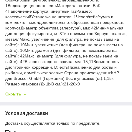
1Водозащищенность: естьМатериал оптики: BaK-
4Наполнение корпуса: инертный газРазмер:
классическийУстановка на штатив: 1Чехол/кейс/сумка в
комплекте: чехолДополнительно: обрезиненная поверхность
корпусаДиаметр объектива (апертура), мм: 42Минимальная
дистанция фокусировки, м: 3Тип призмы: roofКорпус: пластик,
металлМакс. увеличение (для фильтра, не показываем на
сайте): 10Мин. увеличение (для фильтра, не показываем на
сайте): 10Мин. диаметр (для фильтра, не показываем на
сайте): 42Макс. диаметр (для фильтра, не показываем на
сайте): 42Вынос выходного зрачка, мм: 15,11Возможность
диоптрийной коррекции, D: естьНазначение: для охоты и
рыбалки, армейские/полевые Страна происхождения:КНР
для Bresser GmbH (Германия) Вес в упаковке (кг.):1,15кг
Размер упаковки (ДхШхВ см.):21x20x9
Скрыть
Условия доставки
Доставка осуществляется только по предоплате.