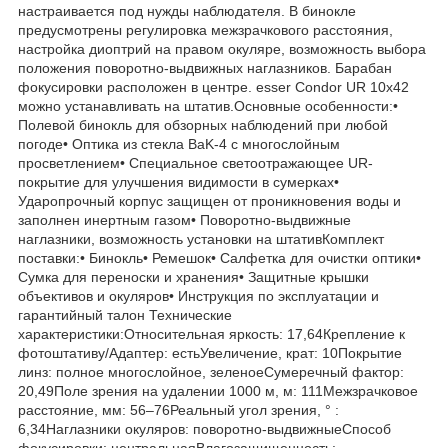
настраивается под нужды наблюдателя. В бинокле
предусмотрены регулировка межзрачкового расстояния,
настройка диоптрий на правом окуляре, возможность выбора
положения поворотно-выдвижных наглазников. Барабан
фокусировки расположен в центре. esser Condor UR 10x42
можно устанавливать на штатив.Основные особенности:•
Полевой бинокль для обзорных наблюдений при любой
погоде• Оптика из стекла BaK-4 с многослойным
просветлением• Специальное светоотражающее UR-
покрытие для улучшения видимости в сумерках•
Ударопрочный корпус защищен от проникновения воды и
заполнен инертным газом• Поворотно-выдвижные
наглазники, возможность установки на штативКомплект
поставки:• Бинокль• Ремешок• Салфетка для очистки оптики•
Сумка для переноски и хранения• Защитные крышки
объективов и окуляров• Инструкция по эксплуатации и
гарантийный талон Технические
характеристики:Относительная яркость: 17,64Крепление к
фотоштативу/Адаптер: естьУвеличение, крат: 10Покрытие
линз: полное многослойное, зеленоеСумеречный фактор:
20,49Поле зрения на удалении 1000 м, м: 111Межзрачковое
расстояние, мм: 56–76Реальный угол зрения, ° :
6,34Наглазники окуляров: поворотно-выдвижныеСпособ
фокусировки: центральнаяВлагозащищенность: