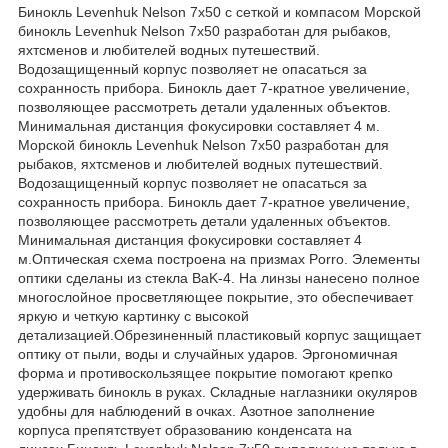
Бинокль Levenhuk Nelson 7x50 с сеткой и компасом Морской
бинокль Levenhuk Nelson 7x50 разработан для рыбаков,
яхтсменов и любителей водных путешествий.
Водозащищенный корпус позволяет не опасаться за
сохранность прибора. Бинокль дает 7-кратное увеличение,
позволяющее рассмотреть детали удаленных объектов.
Минимальная дистанция фокусировки составляет 4 м.
Морской бинокль Levenhuk Nelson 7x50 разработан для
рыбаков, яхтсменов и любителей водных путешествий.
Водозащищенный корпус позволяет не опасаться за
сохранность прибора. Бинокль дает 7-кратное увеличение,
позволяющее рассмотреть детали удаленных объектов.
Минимальная дистанция фокусировки составляет 4
м.Оптическая схема построена на призмах Porro. Элементы
оптики сделаны из стекла BaK-4. На линзы нанесено полное
многослойное просветляющее покрытие, это обеспечивает
яркую и четкую картинку с высокой
детализацией.Обрезиненный пластиковый корпус защищает
оптику от пыли, воды и случайных ударов. Эргономичная
форма и противоскользящее покрытие помогают крепко
удерживать бинокль в руках. Складные наглазники окуляров
удобны для наблюдений в очках. Азотное заполнение
корпуса препятствует образованию конденсата на