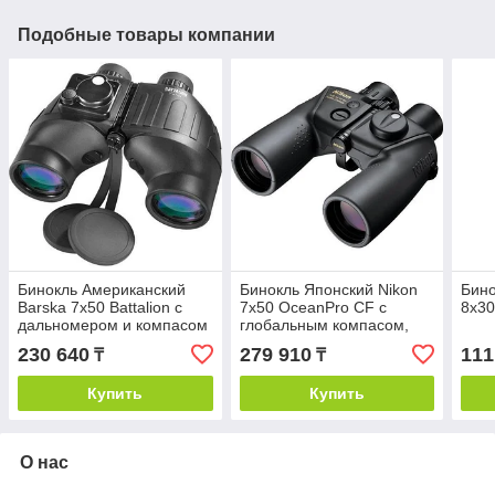
Подобные товары компании
Бинокль Американский
Бинокль Японский Nikon
Бино
Barska 7x50 Battalion с
7x50 OceanPro CF с
8x30
дальномером и компасом
глобальным компасом,
черный
230 640
279 910
111
₸
₸
Купить
Купить
О нас