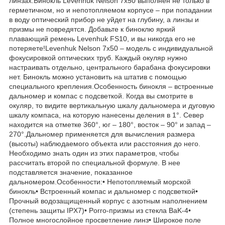
линзах.Бинокль Levenhuk Nelson 7x50 выполнен не только в
герметичном, но и непотопляемом корпусе – при попадании
в воду оптический прибор не уйдет на глубину, а линзы и
призмы не повредятся. Добавьте к биноклю яркий
плавающий ремень Levenhuk FS10, и вы никогда его не
потеряете!Levenhuk Nelson 7x50 – модель с индивидуальной
фокусировкой оптических труб. Каждый окуляр нужно
настраивать отдельно, центрального барабана фокусировки
нет. Бинокль можно установить на штатив с помощью
специального крепления.Особенность бинокля – встроенные
дальномер и компас с подсветкой. Когда вы смотрите в
окуляр, то видите вертикальную шкалу дальномера и дуговую
шкалу компаса, на которую нанесены деления в 1°. Север
находится на отметке 360°, юг – 180°, восток – 90° и запад –
270°.Дальномер применяется для вычисления размера
(высоты) наблюдаемого объекта или расстояния до него.
Необходимо знать один из этих параметров, чтобы
рассчитать второй по специальной формуле. В нее
подставляется значение, показанное
дальномером.Особенности:• Непотопляемый морской
бинокль• Встроенный компас и дальномер с подсветкой•
Прочный водозащищенный корпус с азотным наполнением
(степень защиты IPX7)• Porro-призмы из стекла BaK-4•
Полное многослойное просветление линз• Широкое поле