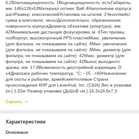
6,2Влагозащищенность: 1Водозащищенность: естьГабариты,
мм: 146x126x53Материал оптики: BaK-4Наполнение корпуса:
азотРазмер: классическийУстановка на штатив: 1Чехол/кейс/
сумка в комплекте: чехолДополнительно: обрезиненная
поверхность корпусаДиаметр объектива (апертура), мм:
42Минимальная дистанция фокусировки, м: 4Тип призмы:
roofКорпус: высокопрочный PPS-пластикМакс. увеличение
(для фильтра, не показываем на сайте): 8Мин. увеличение
(для фильтра, не показываем на сайте): 8Мин. диаметр (для
фильтра, не показываем на сайте): 42Макс. диаметр (для
фильтра, не показываем на сайте): 42Вынос выходного
зрачка, мм: 17,8Возможность диоптрийной коррекции, D:
±4Диапазон рабочих температур, °С: –15...+60Назначение:
для охоты и рыбалки, армейские/полевые Страна
происхождения:КНР для Levenhuk, Inc. (США) Вес в упаковке
(кг.):1,02кг Размер упаковки (ДхШхВ см.):16,3x18,8x7,3
Скрыть
Характеристики
Основные