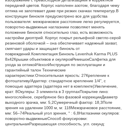
передачей цветов. Корпус наполнен азотом, благодаря чему
оптика не запотевает даже при резких скачках температур.В
конструкции бинокля предусмотрено все для удобства
пользователя: межзрачковое расстояние легко регулируется,
поворотно-выдвижные наглазники позволяют менять
положение бинокля относительно глаз, есть возможность
настройки диоптрий. Корпус покрыт рельефной светло-серой
резиновой оболочкой – она обеспечивает надежный захват,
смягчает удары и защищает бинокль от
повреждений.Комплектация:Бинокль Levenhuk Karma PLUS
8x42Крышки объективов и окуляровРемешокСалфетка для
ухода за оптикойЧехолИнструкция по эксплуатации и
гарантийный талон Технические
характеристики:Относительная яркость: 27Крепление к
фотоштативу/Адаптер: стандартное крепление 1/4", с
помощью адаптера (адаптера нет в комплекте)Увеличение,
крат: 8Окуляры: 3 элемента в 3 группахПокрытие линз:
многослойное, серебряное без фазовой коррекцииДиаметр
выходного зрачка, мм: 5,2Сумеречный фактор: 18,3Поле
зрения на удалении 1000 м, м: 118Межзрачковое расстояние,
мм: 56–74Реальный угол зрения, ° : 6,8Наглазники окуляров:
поворотно-выдвижныеСпособ фокусировки:
центральнаяРазрешающая способность, угл. секунд: