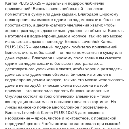
Karma PLUS 10x25 – идеальный подарок любителю
приключений! Бинокль очень небольшой – он легко
поместится в сумку или даже карман. Благодаря широкому
полю зрения вы сможете одним взглядом охватить большое
пространство, а десятикратного увеличения хватит, чтобы
хорошо разглядеть даже сильно удаленные объекты. Бинокль
изготовлен в водонепроницаемом корпусе, так что его можно
использовать даже в непогоду. Бинокль Levenhuk Karma
PLUS 10x25 – идеальный подарок любителю приключений!
Бинокль очень небольшой – он легко поместится в сумку или
даже карман. Благодаря широкому полю зрения вы сможете
одним взглядом охватить большое пространство, а
десятикратного увеличения хватит, чтобы хорошо разглядеть
даже сильно удаленные объекты. Бинокль изготовлен в
водонепроницаемом корпусе, так что его можно использовать
даже в непогоду.Оптическая схема построена на roof-
призмах – это позволило сделать бинокль компактным.
Окуляры состоят из трех оптических элементов – такая
конструкция значительно повышает качество картинки. На
линзы нанесено полное многослойное просветление.
Бинокль Levenhuk Karma PLUS 10x25 дает «живое»
изображение – яркое, чистое и контрастное, с прекрасной
передачей цветов. Чтобы оптика не запотевала при высокой
влажности воздуха, корпус наполнен азотом.Бинокль можно