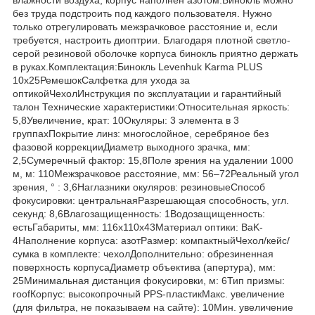
без труда подстроить под каждого пользователя. Нужно
только отрегулировать межзрачковое расстояние и, если
требуется, настроить диоптрии. Благодаря плотной светло-
серой резиновой оболочке корпуса бинокль приятно держать
в руках.Комплектация:Бинокль Levenhuk Karma PLUS
10x25РемешокСалфетка для ухода за
оптикойЧехолИнструкция по эксплуатации и гарантийный
талон Технические характеристики:Относительная яркость:
5,8Увеличение, крат: 10Окуляры: 3 элемента в 3
группахПокрытие линз: многослойное, серебряное без
фазовой коррекцииДиаметр выходного зрачка, мм:
2,5Сумеречный фактор: 15,8Поле зрения на удалении 1000
м, м: 110Межзрачковое расстояние, мм: 56–72Реальный угол
зрения, ° : 3,6Наглазники окуляров: резиновыеСпособ
фокусировки: центральнаяРазрешающая способность, угл.
секунд: 8,6Влагозащищенность: 1Водозащищенность:
естьГабариты, мм: 116x110x43Материал оптики: BaK-
4Наполнение корпуса: азотРазмер: компактныйЧехол/кейс/
сумка в комплекте: чехолДополнительно: обрезиненная
поверхность корпусаДиаметр объектива (апертура), мм:
25Минимальная дистанция фокусировки, м: 6Тип призмы:
roofКорпус: высокопрочный PPS-пластикМакс. увеличение
(для фильтра, не показываем на сайте): 10Мин. увеличение