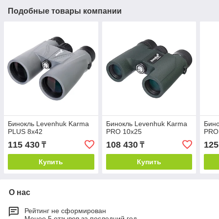
Подобные товары компании
Бинокль Levenhuk Karma
Бинокль Levenhuk Karma
Бино
PLUS 8x42
PRO 10x25
PRO
115 430
108 430
125
₸
₸
Купить
Купить
О нас
Рейтинг не сформирован
Менее 5 отзывов за последний год