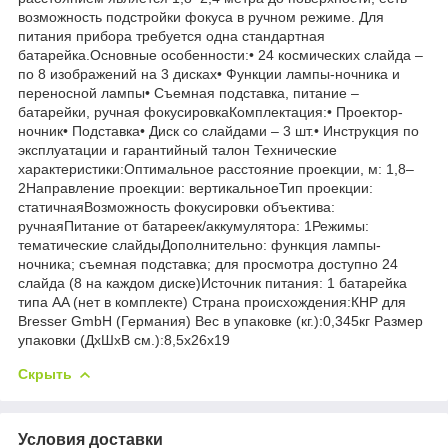
возможность подстройки фокуса в ручном режиме. Для
питания прибора требуется одна стандартная
батарейка.Основные особенности:• 24 космических слайда –
по 8 изображений на 3 дисках• Функции лампы-ночника и
переносной лампы• Съемная подставка, питание –
батарейки, ручная фокусировкаКомплектация:• Проектор-
ночник• Подставка• Диск со слайдами – 3 шт.• Инструкция по
эксплуатации и гарантийный талон Технические
характеристики:Оптимальное расстояние проекции, м: 1,8–
2Направление проекции: вертикальноеТип проекции:
статичнаяВозможность фокусировки объектива:
ручнаяПитание от батареек/аккумулятора: 1Режимы:
тематические слайдыДополнительно: функция лампы-
ночника; съемная подставка; для просмотра доступно 24
слайда (8 на каждом диске)Источник питания: 1 батарейка
типа AA (нет в комплекте) Страна происхождения:КНР для
Bresser GmbH (Германия) Вес в упаковке (кг.):0,345кг Размер
упаковки (ДхШхВ см.):8,5x26x19
Скрыть
Условия доставки