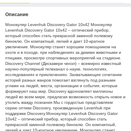
Описание
Монокуляр Levenhuk Discovery Gator 10x42 Монокуляр
Levenhuk Discovery Gator 10x42 – оптический прибор,
который способен стать прекрасной заменой полевому
биноклю. Он компактный, легкий и дает 10-кратное
увеличение. Монокуляр станет хорошим помощником на
охоте и в походе, при наблюдениях за дикими животными и
птицами, просмотре спортивных мероприятий на стадионе.
Discovery Channel (Дискавери ченэл) – всемирно известный
научно-популярный телеканал о науке, технологиях,
исследованиях и приключениях. Захватывающее сочетание
историй разных жанров помогает взглянуть под разными
углами на людей, места, организации и события, которые
формируют наш мир. Discovery вдохновляет миллионы
людей во всем мире, предлагая возможность открыть новое и
утолить жажду познания.Мы с гордостью представляем
серию оптики Discovery, произведенную Levenhuk при
поддержке Discovery.Монокуляр Levenhuk Discovery Gator
10x42 – оптический прибор, который способен стать
прекрасной заменой полевому биноклю. Он компактный,
легкий и дает 10-кратное увеличение. Монокуляр станет