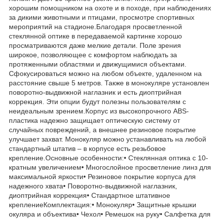
хорошим помощником на охоте и в походе, при наблюдениях
за дикими животными и птицами, просмотре спортивных
мероприятий на стадионе.Благодаря просветленной
стеклянной оптике в передаваемой картинке хорошо
просматриваются даже мелкие детали. Поле зрения
широкое, позволяющее с комфортом наблюдать за
протяженными областями и движущимися объектами.
Сфокусироваться можно на любом объекте, удаленном на
расстояние свыше 5 метров. Также в монокуляре установлен
поворотно-выдвижной наглазник и есть диоптрийная
коррекция. Эти опции будут полезны пользователям с
неидеальным зрением.Корпус из высокопрочного ABS-
пластика надежно защищает оптическую систему от
случайных повреждений, а внешнее резиновое покрытие
улучшает захват. Монокуляр можно устанавливать на любой
стандартный штатив – в корпусе есть резьбовое
крепление.Основные особенности:• Стеклянная оптика с 10-
кратным увеличением• Многослойное просветление линз для
максимальной яркости• Резиновое покрытие корпуса для
надежного хвата• Поворотно-выдвижной наглазник,
диоптрийная коррекция• Стандартное штативное
креплениеКомплектация:• Монокуляр• Защитные крышки
окуляра и объектива• Чехол• Ремешок на руку• Салфетка для