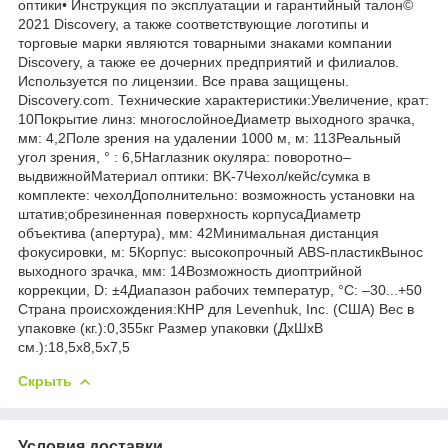
оптики• Инструкция по эксплуатации и гарантийный талон©
2021 Discovery, а также соответствующие логотипы и
торговые марки являются товарными знаками компании
Discovery, а также ее дочерних предприятий и филиалов.
Используется по лицензии. Все права защищены.
Discovery.com. Технические характеристики:Увеличение, крат:
10Покрытие линз: многослойноеДиаметр выходного зрачка,
мм: 4,2Поле зрения на удалении 1000 м, м: 113Реальный
угол зрения, ° : 6,5Наглазник окуляра: поворотно–
выдвижнойМатериал оптики: BK-7Чехол/кейс/сумка в
комплекте: чехолДополнительно: возможность установки на
штатив;обрезиненная поверхность корпусаДиаметр
объектива (апертура), мм: 42Минимальная дистанция
фокусировки, м: 5Корпус: высокопрочный ABS-пластикВынос
выходного зрачка, мм: 14Возможность диоптрийной
коррекции, D: ±4Диапазон рабочих температур, °С: –30...+50
Страна происхождения:КНР для Levenhuk, Inc. (США) Вес в
упаковке (кг.):0,355кг Размер упаковки (ДхШхВ
см.):18,5x8,5x7,5
Скрыть
Условия доставки