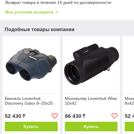
Возврат товара в течение 14 дней по договоренности
Все условия возврата
Подобные товары компании
Бинокль Levenhuk
Монокуляр Levenhuk Wise
Моно
Discovery Gator 8–20x25
10x42
8x4
52 430
66 430
52 
₸
₸
Купить
Купить