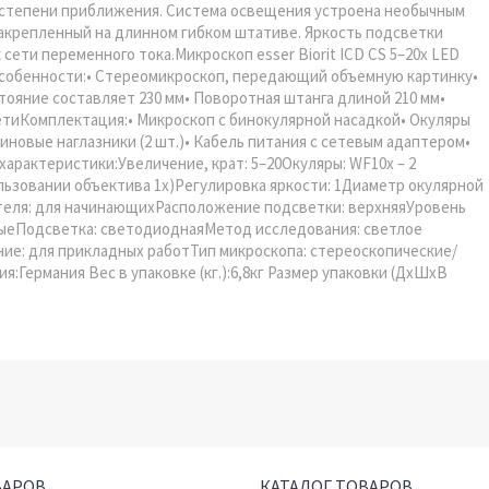
 степени приближения. Система освещения устроена необычным
закрепленный на длинном гибком штативе. Яркость подсветки
сети переменного тока.Микроскоп esser Biorit ICD CS 5–20x LED
особенности:• Стереомикроскоп, передающий объемную картинку•
тояние составляет 230 мм• Поворотная штанга длиной 210 мм•
етиКомплектация:• Микроскоп с бинокулярной насадкой• Окуляры
езиновые наглазники (2 шт.)• Кабель питания с сетевым адаптером•
характеристики:Увеличение, крат: 5–20Окуляры: WF10х – 2
пользовании объектива 1х)Регулировка яркости: 1Диаметр окулярной
вателя: для начинающихРасположение подсветки: верхняяУровень
рныеПодсветка: светодиоднаяМетод исследования: светлое
ние: для прикладных работТип микроскопа: стереоскопические/
Германия Вес в упаковке (кг.):6,8кг Размер упаковки (ДхШхВ
ВАРОВ
КАТАЛОГ ТОВАРОВ