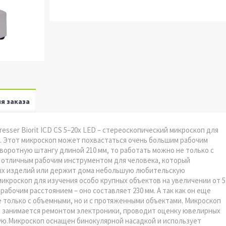
я заказа
resser Biorit ICD CS 5–20x LED – стереоскопический микроскоп для
ат. Этот микроскоп может похвастаться очень большим рабочим
поворотную штангу длиной 210 мм, то работать можно не только с
 отличным рабочим инструментом для человека, который
ых изделий или держит дома небольшую любительскую
 микроскоп для изучения особо крупных объектов на увеличении от 5
рабочим расстоянием – оно составляет 230 мм. А так как он еще
е только с объемными, но и с протяженными объектами. Микроскоп
й занимается ремонтом электроники, проводит оценку ювелирных
ю.Микроскоп оснащен бинокулярной насадкой и использует