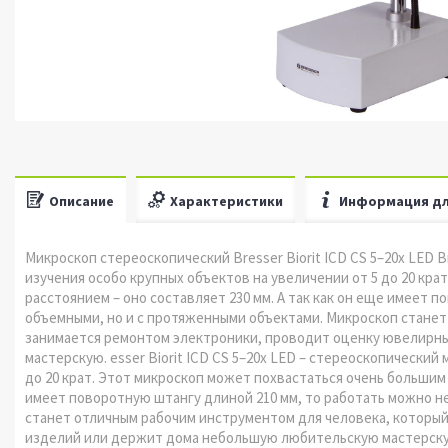
Описание
Характеристики
Информация дл
Микроскоп стереоскопический Bresser Biorit ICD CS 5–20x LED B
изучения особо крупных объектов на увеличении от 5 до 20 кр
расстоянием – оно составляет 230 мм. А так как он еще имеет 
объемными, но и с протяженными объектами. Микроскоп станет
занимается ремонтом электроники, проводит оценку ювелирн
мастерскую. esser Biorit ICD CS 5–20x LED – стереоскопический
до 20 крат. Этот микроскоп может похвастаться очень большим 
имеет поворотную штангу длиной 210 мм, то работать можно н
станет отличным рабочим инструментом для человека, которы
изделий или держит дома небольшую любительскую мастерску