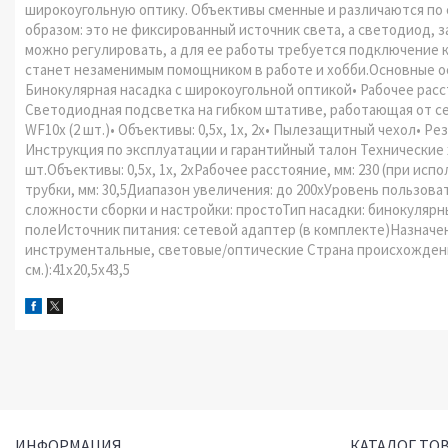
широкоугольную оптику. Объективы сменные и различаются по
образом: это не фиксированный источник света, а светодиод, 
можно регулировать, а для ее работы требуется подключение к 
станет незаменимым помощником в работе и хобби.Основные 
Бинокулярная насадка с широкоугольной оптикой• Рабочее расс
Светодиодная подсветка на гибком штативе, работающая от с
WF10x (2 шт.)• Объективы: 0,5x, 1x, 2x• Пылезащитный чехол• Р
Инструкция по эксплуатации и гарантийный талон Технические 
шт.Объективы: 0,5x, 1x, 2xРабочее расстояние, мм: 230 (при ис
трубки, мм: 30,5Диапазон увеличения: до 200хУровень пользо
сложности сборки и настройки: простоТип насадки: бинокуля
полеИсточник питания: сетевой адаптер (в комплекте)Назначе
инструментальные, световые/оптические Страна происхождения:
см.):41x20,5x43,5
ИНФОРМАЦИЯ
КАТАЛОГ ТО