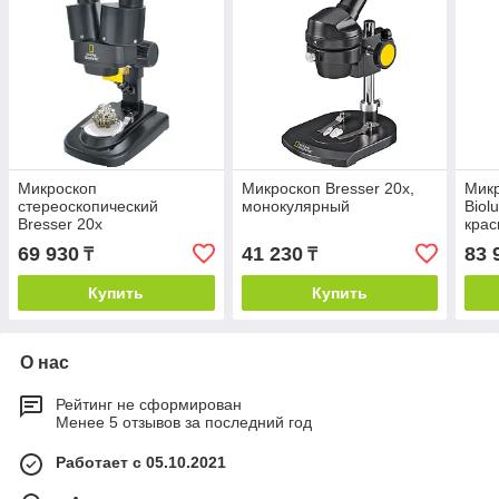
Микроскоп
Микроскоп Bresser 20x,
Микр
стереоскопический
монокулярный
Biol
Bresser 20x
кра
69 930
41 230
83 
₸
₸
Купить
Купить
О нас
Рейтинг не сформирован
Менее 5 отзывов за последний год
Работает с 05.10.2021