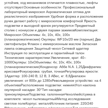
устойчив, ход механизмов отличается плавностью, люфты
отсутствуют.Основные особенности: Профессиональный
лабораторный микроскоп Ахроматическая оптика для
реалистичного изображения Удобная форма и расположение
ручек делают работу с микроскопом комфортной Яркость
подсветки и выходной зрачок регулируются Предметный
столик с нониусом и двумя парами зажимовКомплектация:
Микроскоп Объективы: 4х, 10х, 40х, 100х
(планахроматические) Окуляры: WF10x/20 мм (парные) Два
светофильтра Флакон с иммерсионным маслом Запасная
лампа освещения Защитный чехол Сетевой адаптер
Инструкция по эксплуатации и гарантийный талон
Технические характеристики:Увеличение, крат: 40–
1000Окуляры: 10xОбъективы: 4x; 10x; 40x; 100x
(планахроматические)Конденсор: Аббе N.A. 1,25Диафрагма:
ирисоваяФокусировка: грубая, точнаяРегулировка яркости:
1Адаптер: 100-240 В; 12 В, 3 АВес, кг: 8,8Диапазон
увеличения: от 800х до 1280хРевольверное устройство: на 4
объективаРасположение подсветки: нижняяУгол наклона
окулярной насадки: 30°Тип насадки:
тринокулярныеПодсветка: галогеннаяЧехол/кейс/сумка в
комплекте: чехол пылезащитныйМетод исследования:
светлое полеКорпус: металлИсточник питания: 220/240
ВНазначение: лабораторные/медицинскиеТип микроскопа: