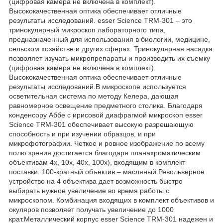
(цифровая камера не включена в комплект).
Высококачественная оптика обеспечивает отличные
результаты исследований. esser Science TRM-301 – это
тринокулярный микроскоп лабораторного типа,
предназначенный для использования в биологии, медицине,
сельском хозяйстве и других сферах. Тринокулярная насадка
позволяет изучать микропрепараты и производить их съемку
(цифровая камера не включена в комплект).
Высококачественная оптика обеспечивает отличные
результаты исследований.В микроскопе используется
осветительная система по методу Келера, дающая
равномерное освещение предметного столика. Благодаря
конденсору Аббе с ирисовой диафрагмой микроскоп esser
Science TRM-301 обеспечивает высокую разрешающую
способность и при изучении образцов, и при
микрофотографии. Четкое и ровное изображение по всему
полю зрения достигается благодаря планахроматическим
объективам 4x, 10x, 40x, 100x), входящим в комплект
поставки. 100-кратный объектив – масляный.Револьверное
устройство на 4 объектива дает возможность быстро
выбирать нужное увеличение во время работы с
микроскопом. Комбинация входящих в комплект объективов и
окуляров позволяет получать увеличение до 1000
крат.Металлический корпус esser Science TRM-301 надежен и