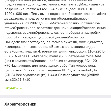
предназначен для подключения к компьютеруМаксимальное
разрешение: фото: 4032x3024 пикс.; видео: 1080 FHD
1920x1080 пикс.Тип лампы подсветки: 2 осветителя на гибких
держателях и подсветка внутри объективаДиапазон
увеличения: от 200х до 800хМатериал оптики: оптическое
стеклоУровень пользователя: для начинающихРасположение
подсветки: верхняяУровень сложности сборки и настройки:
простоТип насадки: цифровой дисплей/монитор
ПКПодсветка: светодиоднаяРазмер пикселя, мкм: 2,8Метод
исследования: светлое полеВозможность записи видео:
естьКорпус: пластикИсточник питания: микроскоп: 110–220 В;
5 В, 2 А через USB-кабель; пульт ДУ: 2 батарейки типа ААА
(нет в комплекте)Диапазон рабочих температур, °С: –20…
+70Назначение: для прикладных работТип микроскопа:
цифровые Страна происхождения:КНР для Levenhuk, Inc.
(США) Вес в упаковке (кг.):1,44кг Размер упаковки (ДхШхВ
см.):32x21,5x10
Скрыть
Характеристики