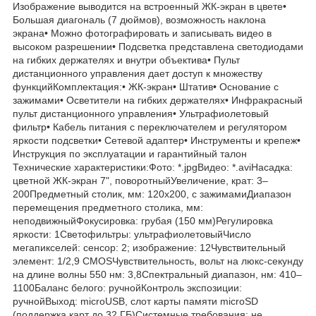
Изображение выводится на встроенный ЖК-экран в цвете•
Большая диагональ (7 дюймов), возможность наклона
экрана• Можно фотографировать и записывать видео в
высоком разрешении• Подсветка представлена светодиодами
на гибких держателях и внутри объектива• Пульт
дистанционного управления дает доступ к множеству
функцийКомплектация:• ЖК-экран• Штатив• Основание с
зажимами• Осветители на гибких держателях• Инфракрасный
пульт дистанционного управления• Ультрафиолетовый
фильтр• Кабель питания с переключателем и регулятором
яркости подсветки• Сетевой адаптер• Инструменты и крепеж•
Инструкция по эксплуатации и гарантийный талон
Технические характеристики:Фото: *.jpgВидео: *.aviНасадка:
цветной ЖК-экран 7", поворотныйУвеличение, крат: 3–
200Предметный столик, мм: 120x200, с зажимамиДиапазон
перемещения предметного столика, мм:
неподвижныйФокусировка: грубая (150 мм)Регулировка
яркости: 1Светофильтры: ультрафиолетовыйЧисло
мегапикселей: сенсор: 2; изображение: 12Чувствительный
элемент: 1/2,9 CMOSЧувствительность, вольт на люкс-секунду
на длине волны 550 нм: 3,8Спектральный диапазон, нм: 410–
1100Баланс белого: ручнойКонтроль экспозиции:
ручнойВыход: microUSB, слот карты памяти microSD
(поддержка карт до 32 ГБ)Системные требования: не