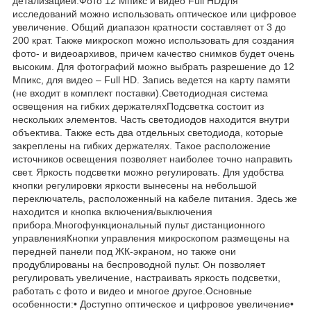
детализацией.Фото 12 Мпикс и видео Full HDДля
исследований можно использовать оптическое или цифровое
увеличение. Общий диапазон кратности составляет от 3 до
200 крат. Также микроскоп можно использовать для создания
фото- и видеоархивов, причем качество снимков будет очень
высоким. Для фотографий можно выбрать разрешение до 12
Мпикс, для видео – Full HD. Запись ведется на карту памяти
(не входит в комплект поставки).Светодиодная система
освещения на гибких держателяхПодсветка состоит из
нескольких элементов. Часть светодиодов находится внутри
объектива. Также есть два отдельных светодиода, которые
закреплены на гибких держателях. Такое расположение
источников освещения позволяет наиболее точно направить
свет. Яркость подсветки можно регулировать. Для удобства
кнопки регулировки яркости вынесены на небольшой
переключатель, расположенный на кабеле питания. Здесь же
находится и кнопка включения/выключения
прибора.Многофункциональный пульт дистанционного
управленияКнопки управления микроскопом размещены на
передней панели под ЖК-экраном, но также они
продублированы на беспроводной пульт. Он позволяет
регулировать увеличение, настраивать яркость подсветки,
работать с фото и видео и многое другое.Основные
особенности:• Доступно оптическое и цифровое увеличение•