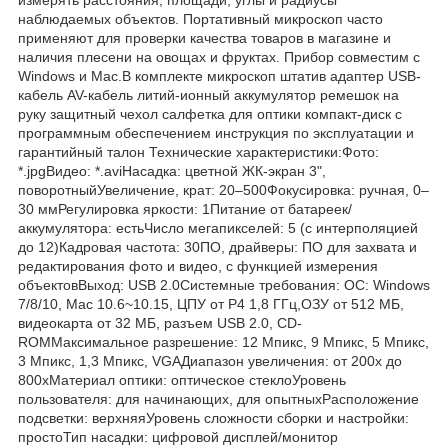
наблюдаемых объектов. Портативный микроскоп часто
применяют для проверки качества товаров в магазине и
наличия плесени на овощах и фруктах. Прибор совместим с
Windows и Mac.В комплекте микроскоп штатив адаптер USB-
кабель AV-кабель литий-ионный аккумулятор ремешок на
руку защитный чехол салфетка для оптики компакт-диск с
программным обеспечением инструкция по эксплуатации и
гарантийный талон Технические характеристики:Фото:
*.jpgВидео: *.aviНасадка: цветной ЖК-экран 3",
поворотныйУвеличение, крат: 20–500Фокусировка: ручная, 0–
30 ммРегулировка яркости: 1Питание от батареек/
аккумулятора: естьЧисло мегапикселей: 5 (с интерполяцией
до 12)Кадровая частота: 30ПО, драйверы: ПО для захвата и
редактирования фото и видео, с функцией измерения
объектовВыход: USB 2.0Системные требования: ОС: Windows
7/8/10, Mac 10.6~10.15, ЦПУ от P4 1,8 ГГц,ОЗУ от 512 МБ,
видеокарта от 32 МБ, разъем USB 2.0, CD-
ROMМаксимальное разрешение: 12 Mпикс, 9 Mпикс, 5 Mпикс,
3 Mпикс, 1,3 Mпикс, VGAДиапазон увеличения: от 200х до
800хМатериал оптики: оптическое стеклоУровень
пользователя: для начинающих, для опытныхРасположение
подсветки: верхняяУровень сложности сборки и настройки:
простоТип насадки: цифровой дисплей/монитор