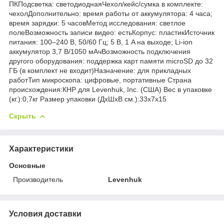
ПКПодсветка: светодиоднаяЧехол/кейс/сумка в комплекте:
чехолДополнительно: время работы от аккумулятора: 4 часа;
время зарядки: 5 часовМетод исследования: светлое
полеВозможность записи видео: естьКорпус: пластикИсточник
питания: 100–240 В, 50/60 Гц; 5 В, 1 A на выходе; Li-ion
аккумулятор 3,7 В/1050 мАчВозможность подключения
другого оборудования: поддержка карт памяти microSD до 32
ГБ (в комплект не входит)Назначение: для прикладных
работТип микроскопа: цифровые, портативные Страна
происхождения:КНР для Levenhuk, Inc. (США) Вес в упаковке
(кг.):0,7кг Размер упаковки (ДхШхВ см.):33x7x15
Скрыть
Характеристики
Основные
Производитель
Levenhuk
Условия доставки