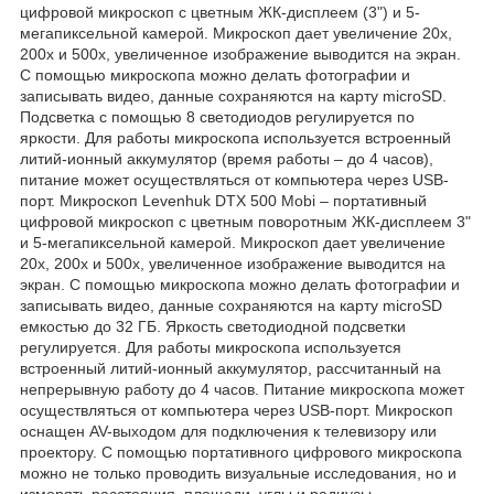
цифровой микроскоп с цветным ЖК-дисплеем (3") и 5-
мегапиксельной камерой. Микроскоп дает увеличение 20x,
200x и 500x, увеличенное изображение выводится на экран.
С помощью микроскопа можно делать фотографии и
записывать видео, данные сохраняются на карту microSD.
Подсветка с помощью 8 светодиодов регулируется по
яркости. Для работы микроскопа используется встроенный
литий-ионный аккумулятор (время работы – до 4 часов),
питание может осуществляться от компьютера через USB-
порт. Микроскоп Levenhuk DTX 500 Mobi – портативный
цифровой микроскоп с цветным поворотным ЖК-дисплеем 3"
и 5-мегапиксельной камерой. Микроскоп дает увеличение
20x, 200x и 500x, увеличенное изображение выводится на
экран. С помощью микроскопа можно делать фотографии и
записывать видео, данные сохраняются на карту microSD
емкостью до 32 ГБ. Яркость светодиодной подсветки
регулируется. Для работы микроскопа используется
встроенный литий-ионный аккумулятор, рассчитанный на
непрерывную работу до 4 часов. Питание микроскопа может
осуществляться от компьютера через USB-порт. Микроскоп
оснащен AV-выходом для подключения к телевизору или
проектору. С помощью портативного цифрового микроскопа
можно не только проводить визуальные исследования, но и
измерять расстояния, площади, углы и радиусы