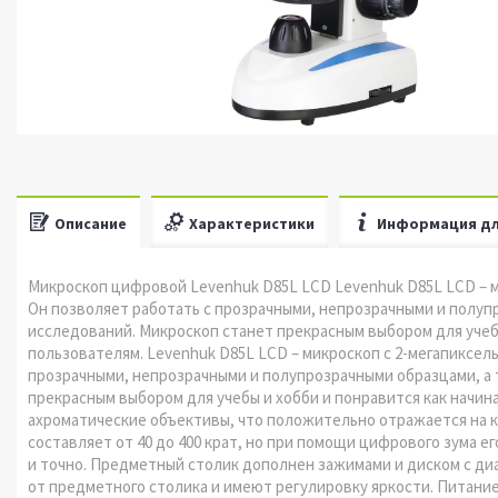
Описание
Характеристики
Информация дл
Микроскоп цифровой Levenhuk D85L LCD Levenhuk D85L LCD – м
Он позволяет работать с прозрачными, непрозрачными и полуп
исследований. Микроскоп станет прекрасным выбором для учеб
пользователям. Levenhuk D85L LCD – микроскоп с 2-мегапиксел
прозрачными, непрозрачными и полупрозрачными образцами, а 
прекрасным выбором для учебы и хобби и понравится как начи
ахроматические объективы, что положительно отражается на 
составляет от 40 до 400 крат, но при помощи цифрового зума е
и точно. Предметный столик дополнен зажимами и диском с д
от предметного столика и имеют регулировку яркости. Питание