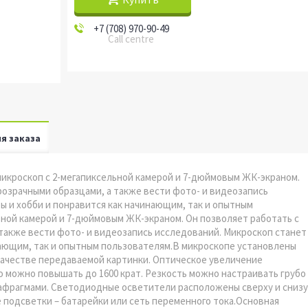
+7 (708) 970-90-49
Call centre
я заказа
икроскоп с 2-мегапиксельной камерой и 7-дюймовым ЖК-экраном.
розрачными образцами, а также вести фото- и видеозапись
ы и хобби и понравится как начинающим, так и опытным
ьной камерой и 7-дюймовым ЖК-экраном. Он позволяет работать с
также вести фото- и видеозапись исследований. Микроскоп станет
нающим, так и опытным пользователям.В микроскопе установлены
качестве передаваемой картинки. Оптическое увеличение
го можно повышать до 1600 крат. Резкость можно настраивать грубо
иафрагмами. Светодиодные осветители расположены сверху и снизу
 подсветки – батарейки или сеть переменного тока.Основная