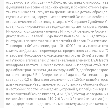
особенность этой модели – ЖК-экран. Картинка с микроскопа 
функциями вынесено на заднюю крышку и боковую стенку экран
так как снижается нагрузка на зрение. Мелкие детали образц
сделана из стекла, корпус – металлический.Основные особенно
Ахроматические объективы, насадка с ЖК-экраном 7 дюймов• Уве
крат)• Комбинированная светодиодная подсветка с регулировко
Микроскоп с цифровой камерой 2 Мпикс и ЖК-экраном• Ахроматиче
диафрагмами• Сетевой шнур• Карта памяти SD 16 ГБ• Адаптер 
Инструкция по эксплуатации и гарантийный талон Технические 
7", поворотныйУвеличение, крат: 40–1600Объективы: ахроматиче
с зажимамиДиапазон перемещения предметного столика, мм: 70/
отверстий)Фокусировка: коаксиальная, грубая (15 мм) и точная 
естьЧисло мегапикселей: 2Чувствительный элемент: 1/2,8Чувств
нмКадровая частота: 30Место использования: опорная стойкаСп
ручнойКонтроль экспозиции: авто/ручнойПО, драйверы: встрое
питания камеры: 5 В, 1 А через сетевой адаптерМаксимальное р
светодиод 0,2 ВтДиапазон увеличения: от 1280х и вышеМатериа
для начинающихРевольверное устройство: на 3 объективаРас
и настройки: простоТип насадки: цифровой дисплей/монитор П
пылезащитныйРазмер пикселя, мкм: 2,9x2,9Метод исследования
металлИсточник питания: 110–240 В или 3 батарейки типа АА (
не поддерживает подключение к внешнему экрану или компью