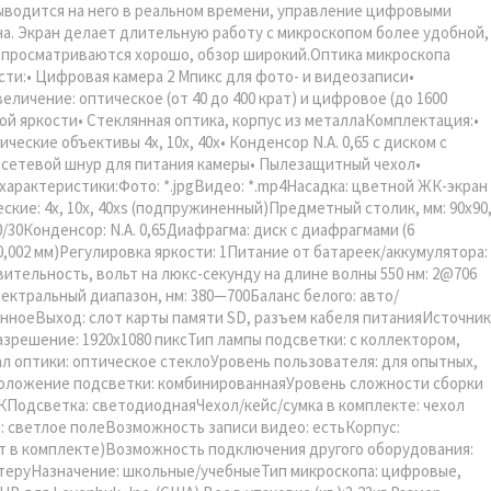
выводится на него в реальном времени, управление цифровыми
а. Экран делает длительную работу с микроскопом более удобной,
ов просматриваются хорошо, обзор широкий.Оптика микроскопа
сти:• Цифровая камера 2 Мпикс для фото- и видеозаписи•
личение: оптическое (от 40 до 400 крат) и цифровое (до 1600
й яркости• Стеклянная оптика, корпус из металлаКомплектация:•
ские объективы 4х, 10х, 40x• Конденсор N.A. 0,65 с диском с
и сетевой шнур для питания камеры• Пылезащитный чехол•
характеристики:Фото: *.jpgВидео: *.mp4Насадка: цветной ЖК-экран
ские: 4x, 10x, 40xs (подпружиненный)Предметный столик, мм: 90x90
30Конденсор: N.A. 0,65Диафрагма: диск с диафрагмами (6
(0,002 мм)Регулировка яркости: 1Питание от батареек/аккумулятора:
ительность, вольт на люкс-секунду на длине волны 550 нм: 2@706
ектральный диапазон, нм: 380—700Баланс белого: авто/
нноеВыход: слот карты памяти SD, разъем кабеля питанияИсточник
азрешение: 1920x1080 пиксТип лампы подсветки: с коллектором,
л оптики: оптическое стеклоУровень пользователя: для опытных,
положение подсветки: комбинированнаяУровень сложности сборки
КПодсветка: светодиоднаяЧехол/кейс/сумка в комплекте: чехол
: светлое полеВозможность записи видео: естьКорпус:
нет в комплекте)Возможность подключения другого оборудования:
теруНазначение: школьные/учебныеТип микроскопа: цифровые,