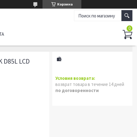
Корзина
ТА
 D85L LCD
возврат товара в течение 14 дней
по договоренности