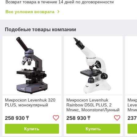
Возврат товара в течение 14 дней по договоренности
Все условия возврата
Подобные товары компании
Микроскоп Levenhuk 320
Микроскоп Levenhuk
Мик
PLUS, монокулярный
Rainbow D50L PLUS, 2
Leve
Мпикс, Moonstone\Лунный
Мпик
камень
258 930
258 930
237
₸
₸
Купить
Купить