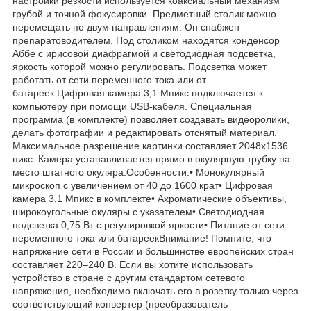
настройки резкости используется коаксиальный механизм
грубой и точной фокусировки. Предметный столик можно
перемещать по двум направлениям. Он снабжен
препаратоводителем. Под столиком находятся конденсор
Аббе с ирисовой диафрагмой и светодиодная подсветка,
яркость которой можно регулировать. Подсветка может
работать от сети переменного тока или от
батареек.Цифровая камера 3,1 Мпикс подключается к
компьютеру при помощи USB-кабеля. Специальная
программа (в комплекте) позволяет создавать видеоролики,
делать фотографии и редактировать отснятый материал.
Максимальное разрешение картинки составляет 2048х1536
пикс. Камера устанавливается прямо в окулярную трубку на
место штатного окуляра.Особенности:• Монокулярный
микроскоп с увеличением от 40 до 1600 крат• Цифровая
камера 3,1 Мпикс в комплекте• Ахроматические объективы,
широкоугольные окуляры с указателем• Светодиодная
подсветка 0,75 Вт с регулировкой яркости• Питание от сети
переменного тока или батареекВнимание! Помните, что
напряжение сети в России и большинстве европейских стран
составляет 220–240 В. Если вы хотите использовать
устройство в стране с другим стандартом сетевого
напряжения, необходимо включать его в розетку только через
соответствующий конвертер (преобразователь