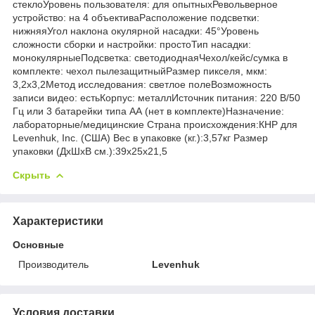
стеклоУровень пользователя: для опытныхРевольверное
устройство: на 4 объективаРасположение подсветки:
нижняяУгол наклона окулярной насадки: 45°Уровень
сложности сборки и настройки: простоТип насадки:
монокулярныеПодсветка: светодиоднаяЧехол/кейс/сумка в
комплекте: чехол пылезащитныйРазмер пикселя, мкм:
3,2х3,2Метод исследования: светлое полеВозможность
записи видео: естьКорпус: металлИсточник питания: 220 В/50
Гц или 3 батарейки типа АА (нет в комплекте)Назначение:
лабораторные/медицинские Страна происхождения:КНР для
Levenhuk, Inc. (США) Вес в упаковке (кг.):3,57кг Размер
упаковки (ДхШхВ см.):39x25x21,5
Скрыть
Характеристики
Основные
Производитель
Levenhuk
Условия доставки