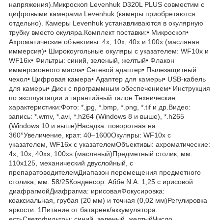
напряжения).Микроскоп Levenhuk D320L PLUS совместим с
цифровыми камерами Levenhuk (камеры приобретаются
отдельно). Камеры Levenhuk устанавливаются в окулярную
трубку вместо окуляра.Комплект поставки:• Микроскоп•
Ахроматические объективы: 4х, 10х, 40х и 100х (масляная
иммерсия)• Широкоугольные окуляры с указателем: WF10x и
WF16x• Фильтры: синий, зеленый, желтый• Флакон
иммерсионного масла• Сетевой адаптер• Пылезащитный
чехол• Цифровая камера• Адаптер для камеры• USB-кабель
для камеры• Диск с программным обеспечением• Инструкция
по эксплуатации и гарантийный талон Технические
характеристики:Фото: *.jpg, *.bmp, *.png, *.tif и др.Видео:
запись: *.wmv, *.avi, *.h264 (Windows 8 и выше), *.h265
(Windows 10 и выше)Насадка: поворотная на
360°Увеличение, крат: 40–1600Окуляры: WF10x с
указателем, WF16x с указателемОбъективы: ахроматические:
4x, 10x, 40xs, 100xs (масляный)Предметный столик, мм:
110х125, механический двуслойный, с
препаратоводителемДиапазон перемещения предметного
столика, мм: 58/25Конденсор: Аббе N.A. 1,25 с ирисовой
диафрагмойДиафрагма: ирисоваяФокусировка:
коаксиальная, грубая (20 мм) и точная (0,02 мм)Регулировка
яркости: 1Питание от батареек/аккумулятора:
естьСветофильтры: синий, зеленый, желтыйЧисло