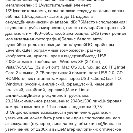
мегапикселей: 3,1Чувствительный элемент:
1/2Чувствительность, вольт на люкс-секунду на длине волны
550 нм: 1,5Кадровая частота: до 11 кадров в
секундуДинамический диапазон, dB: 75Место использования:
окулярная трубка микроскопа, вместо окуляраСпектральный
диапазон, нм: 400–650Способ экспозиции: ERS (электронная
моментальная фотография)Баланс белого: авто/
ручнойКонтроль экспозиции: авто/ручнойПО, драйверы:
LevenhukLiteПрограммные возможности: размер
изображения, яркость, время выдержкиВыход: USB
2.0Системные требования: Windows XP (32 бит),
Vista/7/8/10/11 (32 и 64 бит), Mac OS X, Linux, до 2,8 ГГц Intel
Core 2 и выше, 2 ГБ оперативной памяти, порт USB 2.0, CD-
ROMИсточник питания камеры: через USB-кабельЯзык ПО:
Windows: русский, английский, французский, немецкий,
польский, китайский, турецкий;Mac и Linux:
английскийДиаметр окулярной трубки, мм:
23,2Максимальное разрешение: 2048х1536 пиксЦифровая
камера в комплекте: 1Тип лампы подсветки: 0,75
ВтОпциональные возможности увеличения: диапазон
увеличения может быть расширен при использовании доп.
аксессуаров (окуляров, линз Барлоу, объективов)Диапазон
увеличения: от 1280х и вышеМатериал оптики: оптическое