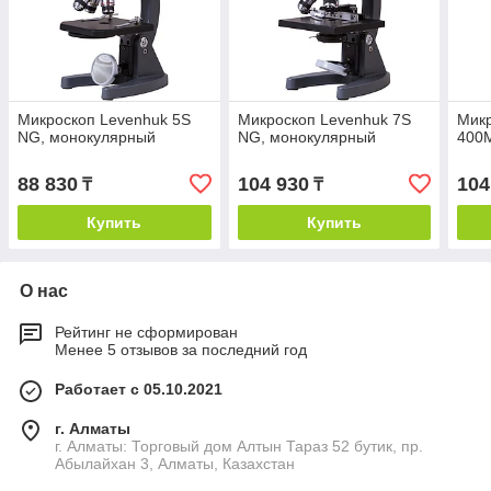
Микроскоп Levenhuk 5S
Микроскоп Levenhuk 7S
Микр
NG, монокулярный
NG, монокулярный
400
88 830
104 930
104
₸
₸
Купить
Купить
О нас
Рейтинг не сформирован
Менее 5 отзывов за последний год
Работает с 05.10.2021
г. Алматы
г. Алматы: Торговый дом Алтын Тараз 52 бутик, пр.
Абылайхан 3, Алматы, Казахстан