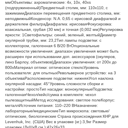
ммОбъективы: ахроматические: 4x, 10x, 40xs
(подпружиненный)Предметный столик, мм: 110x110, с
зажимамиДиапазон перемещения предметного столика, мм:
неподвижныйКонденсор: N.A. 0,65 с ирисовой диафрагмой и
держателем фильтраДиафрагма: ирисоваяФокусировка:
коаксиальная, грубая (30 мм) и точная (0,002 мм)Регулировка
яркости: 1Светофильтры: синий, зеленый, желтыйДиаметр
окулярной трубки, мм: 23,2Тип лампы подсветки: с
коллектором, галогенная 6 В/20 ВтОпциональные
возможности увеличения: диапазон увеличения может быть
расширен при использовании доп. аксессуаров (окуляров,
линз Барлоу, объективов)Диапазон увеличения: от 200х до
800хМатериал оптики: оптическое стеклоУровень
пользователя: для опытныхРевольверное устройство: на 3
объективаРасположение подсветки: нижняяУгол наклона
окулярной насадки: 45°Уровень сложности сборки и
настройки: простоТип насадки: монокулярныеПодсветка:
галогеннаяЧехол/кейс/сумка в комплекте: чехол
пылезащитныйМетод исследования: светлое полеКорпус:
металлИсточник питания: 110–220 ВНазначение:
лабораторные/медицинскиеТип микроскопа: световые/
оптические, биологические Страна происхождения:КНР для
Levenhuk, Inc. (США) Вес в упаковке (кг.):3,9кг Размер
упаковки (ДхШхВ см.):42x26x33