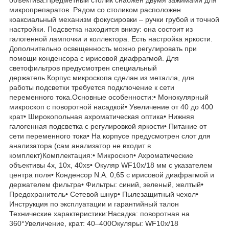
микропрепаратов. Рядом со столиком расположен
коаксиальный механизм фокусировки – ручки грубой и точной
настройки. Подсветка находится внизу: она состоит из
галогенной лампочки и коллектора. Есть настройка яркости.
Дополнительно освещенность можно регулировать при
помощи конденсора с ирисовой диафрагмой. Для
светофильтров предусмотрен специальный
держатель.Корпус микроскопа сделан из металла, для
работы подсветки требуется подключение к сети
переменного тока.Основные особенности:• Монокулярный
микроскоп с поворотной насадкой• Увеличение от 40 до 400
крат• Широкопольная ахроматическая оптика• Нижняя
галогенная подсветка с регулировкой яркости• Питание от
сети переменного тока• На корпусе предусмотрен слот для
анализатора (сам анализатор не входит в
комплект)Комплектация:• Микроскоп• Ахроматические
объективы 4х, 10х, 40xs• Окуляр WF10x/18 мм с указателем
центра поля• Конденсор N.A. 0,65 с ирисовой диафрагмой и
держателем фильтра• Фильтры: синий, зеленый, желтый•
Предохранитель• Сетевой шнур• Пылезащитный чехол•
Инструкция по эксплуатации и гарантийный талон
Технические характеристики:Насадка: поворотная на
360°Увеличение, крат: 40–400Окуляры: WF10x/18