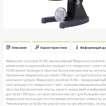
Описание
Характеристики
Информация дл
Микроскоп Levenhuk 5S NG, монокулярный Микроскоп Levenhuk 5
управлению и надежной конструкции этот микроскоп станет х
5S NG можно проводить простые биологические опыты, изучать
Увеличение микроскопа достигает 500 крат, которого вполне 
начального уровня. Микроскоп Levenhuk 5S NG – прекрасный вы
конструкции этот микроскоп станет хорошим помощником ребе
простые биологические опыты, изучать жизнь амеб и инфузори
достигает 500 крат, которого вполне хватает для большинства
микроскопе используются стеклянные оптические элементы, к
Револьверное устройство рассчитано на три объектива, а в ок