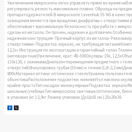
Увеличением микроскопа легко управлять прямо во время наб
регулировать резкость максимально плавно. Образцы на пред
препаратодержателей.В микроскопе Levenhuk 5S NG в качеств
освещения меняется при вращении диафрагмы с отверстиями р
обеспечивает максимальную безопасность при работе с микроск
сделан из металла. Он прочен, надежен и долговечен.Особеннос
надежная конструкция• Прочный корпус из металла• Револьверн
отверстиями• Подсветка-зеркало, не требующая питанияКомплект
12,5x• Инструкция по эксплуатации и гарантийный талон Техни
(неповоротная)Увеличение, крат: 40–500Окуляры: 10x, 12,5xОбъ
110x120, с зажимамиДиапазон перемещения предметного столик
отверстий)Фокусировка: грубая (50 мм) и точная (1,8–2,2 мм)Диа
800хМатериал оптики: оптическое стеклоУровень пользователя
объективаРасположение подсветки: нижняяУгол наклона окуляр
крайне простоТип насадки: монокулярныеПодсветка: зеркалоМе
школьные/учебныеТип микроскопа: световые/оптические, биоло
в упаковке (кг.):2,9кг Размер упаковки (ДхШхВ см.):25x20x36