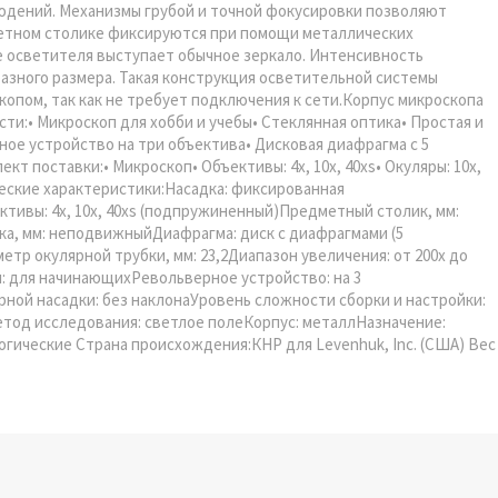
людений. Механизмы грубой и точной фокусировки позволяют
метном столике фиксируются при помощи металлических
е осветителя выступает обычное зеркало. Интенсивность
азного размера. Такая конструкция осветительной системы
опом, так как не требует подключения к сети.Корпус микроскопа
ти:• Микроскоп для хобби и учебы• Стеклянная оптика• Простая и
ое устройство на три объектива• Дисковая диафрагма с 5
 поставки:• Микроскоп• Объективы: 4x, 10x, 40xs• Окуляры: 10x,
ческие характеристики:Насадка: фиксированная
ективы: 4x, 10x, 40xs (подпружиненный)Предметный столик, мм:
а, мм: неподвижныйДиафрагма: диск с диафрагмами (5
метр окулярной трубки, мм: 23,2Диапазон увеличения: от 200х до
: для начинающихРевольверное устройство: на 3
ной насадки: без наклонаУровень сложности сборки и настройки:
тод исследования: светлое полеКорпус: металлНазначение:
гические Страна происхождения:КНР для Levenhuk, Inc. (США) Вес