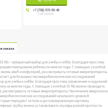
+7 (708) 970-90-49
Call centre
я заказа
S NG – прекрасный выбор для учебы и хобби. Благодаря простому
орошим помощником ребенку на многие годы. С помощью Levenhuk
 жизнь амеб и инфузорий, рассматривать готовые микропрепараты.
хватает для большинства микробиологических исследований
бор для учебы и хобби. Благодаря простому управлению и надежной
нку на многие годы. С помощью Levenhuk 5S NG можно проводить
й, рассматривать готовые микропрепараты. Увеличение микроскопа
 микробиологических исследований начального уровня.В
оторые передают четкую и детализированную картинку.
улярную трубку можно устанавливать окуляры разной кратности.