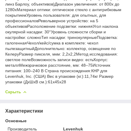
линз Барлоу, объективов)Диапазон увеличения: от 800х до
1280хМатериал оптики: оптическое стекло с антигрибковым
покрытиемУровень пользователя: для опытных, для
профессионаловРевольверное устройство: на 5
объективовРасположение подсветки: нижняяУгол наклона
окулярной насадки: 30°Уровень сложности сборки и
настройки: сложноТип насадки: тринокулярныеПодсветка:
галогеннаяЧехол/кейс/сумка в комплекте: чехол
пылезащитныйДополнительно: коллектор, освещение по
КелеруРазмер пикселя, мкм: 2,2x2,2Метод исследования:
светлое полеВозможность записи видео: естьКорпус:
металлМежзрачковое расстояние, мм: 48–75Источник
питания: 100–240 В Страна происхождения:КНР для
Levenhuk, Inc. (США) Вес в упаковке (кг.):11,74кг Размер
упаковки (ДхШхВ см.):61x45x28
Скрыть
Характеристики
Основные
Производитель
Levenhuk