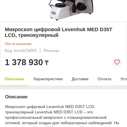
Микроскоп цифровой Levenhuk MED D35T
LCD, тринокулярный
Нет в наличии
Код: lvnchk74003
Розница
1 378 930
₸
Описание
Характеристики
Доставка
Оплата
Усл
Описание
Микроскоп цифровой Levenhuk MED D35T LCD,
тринокулярный Levenhuk MED D35T LCD – это
профессиональный микроскоп с планахроматической
оптикой, который создан для лабораторных наблюдений. На