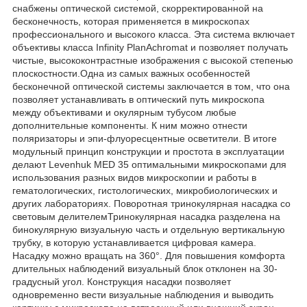
снабжены оптической системой, скорректированной на
бесконечность, которая применяется в микроскопах
профессионального и высокого класса. Эта система включает
объективы класса Infinity PlanAchromat и позволяет получать
чистые, высококонтрастные изображения с высокой степенью
плоскостности.Одна из самых важных особенностей
бесконечной оптической системы заключается в том, что она
позволяет устанавливать в оптический путь микроскопа
между объективами и окулярным тубусом любые
дополнительные компоненты. К ним можно отнести
поляризаторы и эпи-флуоресцентные осветители. В итоге
модульный принцип конструкции и простота в эксплуатации
делают Levenhuk MED 35 оптимальными микроскопами для
использования разных видов микроскопии и работы в
гематологических, гистологических, микробиологических и
других лабораториях. Поворотная тринокулярная насадка со
световым делителемТринокулярная насадка разделена на
бинокулярную визуальную часть и отдельную вертикальную
трубку, в которую устанавливается цифровая камера.
Насадку можно вращать на 360°. Для повышения комфорта
длительных наблюдений визуальный блок отклонен на 30-
градусный угол. Конструкция насадки позволяет
одновременно вести визуальные наблюдения и выводить