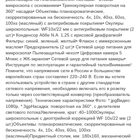
микроскопа с основанием• Тринокулярная поворотная на
360° насадка• Объективы планахроматические,
скорректированные на бесконечность: 4x, 10x, 40xs, 60xs,
100xs (масляный) с антигрибковым покрытием• Окуляры
широкопольные: WF10x/22 мм с антигрибковым покрытием (2
шт.)• Конденсор Аббе N.A. 1,25 с ирисовой диафрагмой•
Фильтры: синий, зеленый, желтый• Флакон с иммерсионным
маслом• Предохранитель (2 шт.)• Сетевой шнур питания для
микроскопа• Пылезащитный чехол• Цифровая камера 5
Мпикс с ЖК-экраном• Сетевой шнур для питания камеры•
Инструкция по эксплуатации и гарантийный талонВнимание!
Помните, что напряжение сети в России и большинстве
европейских стран составляет 220–240 В. Если вы хотите
использовать устройство в стране с другим стандартом
сетевого напряжения, необходимо включать его в розетку
только через соответствующий конвертер (преобразователь
напряжения). Технические характеристики:Фото: *.jpgВидео:
1080p, *.3gpНасадка: поворотная на 360°, с делителем
светового потокаУвеличение, крат: 40–1000Окуляры:
широкопольные с диоптрийной коррекцией WF 10х/22 мм (2
шт.)Объективы: планахроматические, скорректированные на
бесконечность: 4x, 10x, 40xs, 60xs, 100xs
(масляный)Предметный столик, мм: 180х160, механический