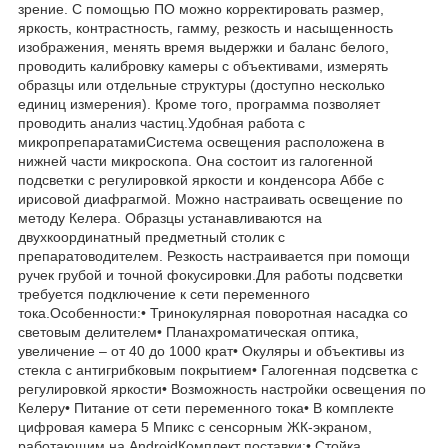
зрение. С помощью ПО можно корректировать размер,
яркость, контрастность, гамму, резкость и насыщенность
изображения, менять время выдержки и баланс белого,
проводить калибровку камеры с объективами, измерять
образцы или отдельные структуры (доступно несколько
единиц измерения). Кроме того, программа позволяет
проводить анализ частиц.Удобная работа с
микропрепаратамиСистема освещения расположена в
нижней части микроскопа. Она состоит из галогенной
подсветки с регулировкой яркости и конденсора Аббе с
ирисовой диафрагмой. Можно настраивать освещение по
методу Келера. Образцы устанавливаются на
двухкоординатный предметный столик с
препаратоводителем. Резкость настраивается при помощи
ручек грубой и точной фокусировки.Для работы подсветки
требуется подключение к сети переменного
тока.Особенности:• Тринокулярная поворотная насадка со
световым делителем• Планахроматическая оптика,
увеличение – от 40 до 1000 крат• Окуляры и объективы из
стекла с антигрибковым покрытием• Галогенная подсветка с
регулировкой яркости• Возможность настройки освещения по
Келеру• Питание от сети переменного тока• В комплекте
цифровая камера 5 Мпикс с сенсорным ЖК-экраном,
работающим на AndroidКомплект поставки:• Стойка