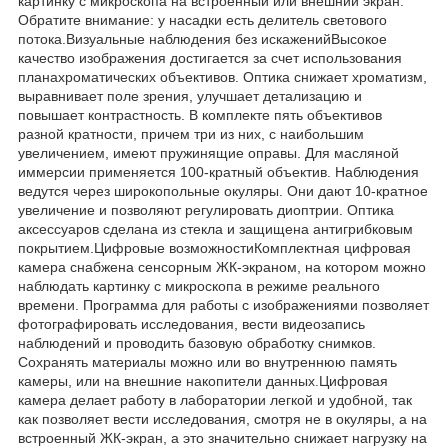
картинку с микроскопа на встроенный или внешний экран.
Обратите внимание: у насадки есть делитель светового
потока.Визуальные наблюдения без искаженийВысокое
качество изображения достигается за счет использования
планахроматических объективов. Оптика снижает хроматизм,
выравнивает поле зрения, улучшает детализацию и
повышает контрастность. В комплекте пять объективов
разной кратности, причем три из них, с наибольшим
увеличением, имеют пружинящие оправы. Для масляной
иммерсии применяется 100-кратный объектив. Наблюдения
ведутся через широкопольные окуляры. Они дают 10-кратное
увеличение и позволяют регулировать диоптрии. Оптика
аксессуаров сделана из стекла и защищена антигрибковым
покрытием.Цифровые возможностиКомплектная цифровая
камера снабжена сенсорным ЖК-экраном, на котором можно
наблюдать картинку с микроскопа в режиме реального
времени. Программа для работы с изображениями позволяет
фотографировать исследования, вести видеозапись
наблюдений и проводить базовую обработку снимков.
Сохранять материалы можно или во внутреннюю память
камеры, или на внешние накопители данных.Цифровая
камера делает работу в лаборатории легкой и удобной, так
как позволяет вести исследования, смотря не в окуляры, а на
встроенный ЖК-экран, а это значительно снижает нагрузку на