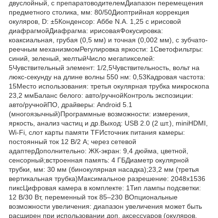
двуслойный, с препаратоводителемДиапазон перемещения
предметного столика, мм: 80/50Диоптрийная коррекция
окуляров, D: ±5Конденсор: Аббе N.A. 1,25 с ирисовой
диафрагмойДиафрагма: ирисоваяФокусировка:
коаксиальная, грубая (0,5 мм) и точная (0,002 мм), с зубчато-
реечным механизмомРегулировка яркости: 1Светофильтры:
синий, зеленый, желтыйЧисло мегапикселей:
5Чувствительный элемент: 1/2,5Чувствительность, вольт на
люкс-секунду на длине волны 550 нм: 0,53Кадровая частота:
15Место использования: третья окулярная трубка микроскопа
23,2 ммБаланс белого: авто/ручнойКонтроль экспозиции:
авто/ручнойПО, драйверы: Android 5.1
(многоязычный)Программные возможности: измерения,
яркость, анализ частиц и др.Выход: USB 2.0 (2 шт.), miniHDMI,
Wi-Fi, слот карты памяти TFИсточник питания камеры:
постоянный ток 12 В/2 A; через сетевой
адаптерДополнительно: ЖК-экран: 9,4 дюйма, цветной,
сенсорный;встроенная память: 4 ГБДиаметр окулярной
трубки, мм: 30 мм (бинокулярная насадка);23,2 мм (третья
вертикальная трубка)Максимальное разрешение: 2048x1536
пиксЦифровая камера в комплекте: 1Тип лампы подсветки:
12 В/30 Вт, переменный ток 85–230 ВОпциональные
возможности увеличения: диапазон увеличения может быть
расширен при использовании доп. аксессуаров (окуляров,