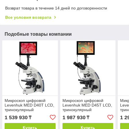
Возврат товара в течение 14 дней по договоренности
Все условия возврата
Подобные товары компании
Микроскоп цифровой
Микроскоп цифровой
Мик
Levenhuk MED D40T LCD,
Levenhuk MED D45T LCD,
Lev
тринокулярный
тринокулярный
три
1 539 930
1 987 930
1 2
₸
₸
Купить
Купить