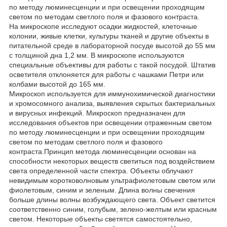
по методу люминесценции и при освещении проходящим
светом по методам светлого поля и фазового контраста.
На микроскопе исследуют осадки жидкостей, клеточные
колонии, живые клетки, культуры тканей и другие объекты в
питательной среде в лабораторной посуде высотой до 55 мм
с толщиной дна 1,2 мм. В микроскопе используются
специальные объективы для работы с такой посудой. Штатив
осветителя отклоняется для работы с чашками Петри или
колбами высотой до 165 мм.
Микроскоп используется для иммунохимической диагностики и хромосомного анализа, выявления скрытых бактериальных и вирусных инфекций. Микроскоп предназначен для исследования объектов при освещении отраженным светом по методу люминесценции и при освещении проходящим светом по методам светлого поля и фазового контраста.Принцип метода люминесценции основан на способности некоторых веществ светиться под воздействием света определенной части спектра. Объекты облучают невидимым коротковолновым ультрафиолетовым светом или фиолетовым, синим и зеленым. Длина волны свечения больше длины волны возбуждающего света. Объект светится соответственно синим, голубым, зелено-желтым или красным светом. Некоторые объекты светятся самостоятельно, некоторые – после обработки флюорохромами.На микроскопе исследуют осадки жидкостей, клеточные колонии, живые клетки, культуры тканей и другие объекты в питательной среде в лабораторной посуде высотой до 55 мм с толщиной дна 1,2 мм. В микроскопе используются специальные объективы для работы с такой посудой. Штатив осветителя отклоняется для работы с чашками Петри или колбами высотой до 165 мм.Микроскоп используется для иммунохимической диагностики и хромосомного анализа, выявления скрытых бактериальных и вирусных инфекций.Цифровая камераMAGUS CHD40 – цифровая HDMI-камера с тремя видеоинтерфейсами и автоматическим переключением между 4K и Full HD в зависимости от разрешения монитора.Камера оснащена сенсором 8 Мпикс и формирует реалистичное изображение в разрешении 4К (3840x2160 пикс) при подключении через интерфейс HDMI или USB 3.0. При подключении через Wi-Fi разрешение изображения Full HD (1920x1080 пикс).Камера использует интерфейс HDMI для прямого подключения к телевизору, монитору или проектору. В этом режиме камера работает автономно, без компьютера. HDMI-подключение обеспечивает высокую и стабильную скорость передачи информации от камеры к внешнему экрану. Подключение к компьютеру осуществляется через сеть Wi-Fi и USB 3.0. Видеозапись ведется с частотой 30 кадров в секунду.Камера сочетает в себе большое значение FPS и высокую пропускную способность интерфейса HDMI, поэтому видео ощущаются «живыми», нет зависаний и разрывов между кадрами. На максимальном разрешении изображение информативно, движущиеся объекты видны без шлейфов, передвижение объекта отображается без задержек.МониторМонитор MAGUS MCD40 предназначен для создания системы визуализации микроскопа MAGUS .Он подключается к установленной на микроскоп камере и выводит изображение в реальном времени. Поддерживаются HDMI-камеры MAGUS, работающие в разрешении 4К.Диагональ экрана – 13,3 дюйма. Матрица IPS обеспечивает яркую картинку с широкими углами обзора: если смотреть на монитор под углом, цветопередача не искажается.Монитор устанавливается на стол или полку на откидную подставку или крепится напрямую к камере или к штативу.Визуальная насадкаОптическая длина тубуса – бесконечность. Во время сборки микроскопа пользователь разворачивает тубусы насадки на 180° и выбирает высоту выноса зрачка в соответствии с собственным ростом. Визуальная насадка тринокулярная.Монитор устанавливается в вертикальный тубус визуальной насадки, а цифровая камера в боковой канал визуализации на корпусе микроскопа. Световой поток на тринокулярной насадке делится 80/20, на корпусе переключается 100/0 или 0/100.Револьверное устройствоРевольвер на 6 объективов установлен на штатив под столиком.ОбъективыОбъективы-планахроматы на бесконечность с увеличенным рабочим расстоянием скорректированы на толщину дна посуды 1,2 мм.3 объектива используются для работы по методу светлого поля и методу видимой люминесценции и 3 объектива – для работы по методу фазового контраста.ФокусировкаКоаксиальные рукоятки грубой и тонкой фокусировки расположены в нижней части корпуса с двух сторон штатива. Пользователь свободно кладет руки на стол и занимает расслабленную позу во время работы. Фокус настраивается плавно и без усилий.С правой стороны находится рукоятка блокировки грубой фокусировки для быстрой настройки микроскопа после смены объекта исследования. С левой – кольцо регулировки жесткости хода грубой фокусировки для комфортной индивидуальной настройки.Предметный столикНа неподвижный предметный столик установлен специальный механизм для перемещения лабораторной посуды в двух взаимоперпендикулярных направлениях. Плавное тонкое перемещение объекта обеспечит точность исследований – ни один участок исследуемого объекта не будет пропущен. Ручка перемещения низкая, поэтому пользователь не напрягает кисть правой руки. В комплект микроскопа входят четыре держателя чашек под разные размеры посуды.Люминесцентный блокИсточник возбуждения люминесценции – 100-ваттная ртутная лампа. Она обладает высокой яркостью и широким спектром длин волн. Спектр лампы имеет пики, что позволяет работать с множеством флуоресцентных красителей.Блок содержит четыре фильтра возбуждения: ультрафиолетовый (UV), фиолетовый (V), синий (B), зеленый (G).Ртутная лампа расположена в фонаре и центрируется в трех плоскостях. Фонарь отводит тепловое излучение, лампа не перегревается. Удобное крепление лампы обеспечивает безопасную и быструю замену.КонденсорФазово-контрастный конденсор по типу вращающегося диска с 4 положениями: свободное отверстие используется для наблюдений в светлом поле, три с фазовыми вставками – для работы на фазовых объективах с увеличениями 10х, 20х и 40х. Фазовые кольца центрируются. Быстрое и интуитивно понятное переключение с одного метода исследования на другой экономит время и упрощает работу исследователя.Источник проходящего светаВ осветителе проходящего света стоит 30-ваттная галогенная лампа. Галогенная лампа излучает свет, комфортной для глаз цветовой температуры. 30-ваттная лампа светит достаточно ярко для работы на всех объективах по методу светлого поля и фазового контраста.Освещение по Кёлеру в проходящем светеНастройка освещения по Кёлеру повышает качество изображения объекта: достигается предел разрешения на каждом объективе и равномерное освещение поля зрения без затемнений по краям. Объект исследования помещается в фокус, а изображения артефактов удаляются.АксессуарыДля микроскопа разработана линейка аксессуаров.Окуляры расширяют диапазон увеличения микроскопа. Дополнительная пара окуляров поможет реализовать полезное увеличение микроскопа на объективе, который чаще используется для работы.Цифровые камеры выводят изображение с микроскопа на монитор, сохраняют в виде файлов, ПО измеряет объекты в режиме реального времени.Калибровочный слайд для измерения объектов работает в паре с окуляром со шкалой или с ПО камеры.Основные особенности микроскопа:• Исследование объектов в лабораторной посуде, излучающих свечение под воздействием света возбуждения• Методы исследований: видимая люминесценция в отраженном свете, светлое поле и фазовый контраст в проходящем свете• Настройка освещения по Кёлеру• Отклоняемый штатив для работы с посудой высотой до 165 мм• Тринокулярная визуальная насадка с возможностью выбора высоты взора• Два независимых канала визуализации для установки цифровой камеры и монитора: вертикальный тубус визуальной насадки и боковой канал визуализации на корпусе; деление светового потока на тринокулярной насадке 80/20, на корпусе переключается 100/0 и 0/100• Осветитель отраженного света – ртутная лампа 100 Вт с широким спектром длин волн• Фильтры возбуждения видимой люминесценции: ультрафиолетовый (UV), фиолетовый (V), синий (B), зеленый (G)• Фазово-контрастный конденсор по типу вращающегося диска для быстрой и удобной смены метода исследования• Осветитель проходящего света – 30-ваттная галогенная лампа для яркого естественного освещения• Широкая линейка дополнительных аксессуаровОсновные особенности камеры:• Камера работает автономно без подключения к компьютеру и установки программ через интерфейс HDMI, подключается к компьютеру через интерфейсы Wi-Fi и USB 3.0• Автоматическое переключение между 4K и Full HD в зависимости от разрешения монитора• 30 кадров в секунду через любой интерфейс подключения – для наблюдения подвижных объектов, записи видео и перемещения препарата без рывков и запаздывания• Цветной CMOS-сенсор SONY Exmor/Starvis с обратной засветкой обеспечивает низкий уровень шума и высокую светочувствительность даже при слабой освещенности: изображение чище, ярче, насыщеннее по цветам• Программное обеспечение с функциями фотографирования, видеозаписи, редактирования, вывода изображения на внешний экран, измерения линейных и угловых размеровКомплектация:• Цифровая камера MAGUS CHD40 (цифровая камера, кабель HDMI (1,5 м), кабель USB 3.0 (1,5 м), мышь USB, карта памяти SD 32 ГБ, USB-адаптер Wi-Fi (2 шт.), сетевой адаптер питания 12 В/1 А (евро), установочный компакт-диск с драйверами и программным обеспечением, инструкция по эксплуатации и гарантийный талон)• Монитор MAGUS MCD40• Штатив с источником проходящего света и конденсорным устройством, механизмом фокусировки, предметным столиком и револьверным устройством крепления объективов• Люминесцентные блоки• Фонарь ртутной лампы• Тринокулярная визуальная насадка• Объектив-планахромат, рассчитанный на бесконечность: PLL 10х/0,25 WD 4,3 мм• Объектив-планахромат, рассчитанный на бесконечность: PLL 20x/0,40 WD 8,0 мм• Объектив-планахромат, рассчитанный на бесконечность: PLL 40x/0,60 WD 3,5 мм• Объектив-планахромат, рассчитанный на бесконечность: PLL 10x/0,25 PHP2 WD 4,3 мм• Объектив-планахромат, рассчитанный на бесконечность: PLL 20x/0,40 PHP2 WD 8,0 мм• Объектив-планахромат, рассчитанный на бесконечность: PLL 40x/0,60 PHP2 WD 3,5 мм• Окуляр 10x/22 мм с удаленным зрачком (2 шт.)• Защитный экран• Адаптер C-mount 1х• Ключ-шестигранник• Блок поджига ртутной лампы• Сетевой шнур питания• Кабель осветителя отраженного света• Пылезащитный чехол• Инструкция по эксплуатации и гарантийный талонПоставляются по дополнительному заказу:• Окуляр 10х/22 мм со шкалой• Окуляр 12,5x/14 мм (2 шт.)• Окуляр 15х/15 мм (2 шт.)• Окуляр 20х/12 мм (2 шт.)• Окуляр 25х/9 мм (2 шт.)• Калибровочный слайд Технические характеристики:Фото: *.jpg,