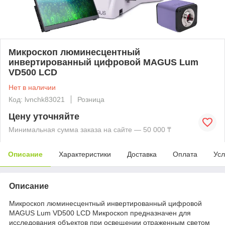
Микроскоп люминесцентный
инвертированный цифровой MAGUS Lum
VD500 LCD
Нет в наличии
Код: lvnchk83021
Розница
Цену уточняйте
Минимальная сумма заказа на сайте — 50 000 ₸
Описание
Характеристики
Доставка
Оплата
Усл
Описание
Микроскоп люминесцентный инвертированный цифровой
MAGUS Lum VD500 LCD Микроскоп предназначен для
исследования объектов при освещении отраженным светом