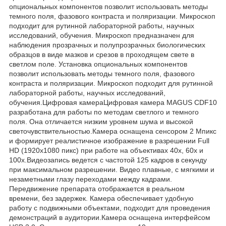
опциональных компонентов позволит использовать методы
темного поля, фазового контраста и поляризации. Микроскоп
подходит для рутинной лабораторной работы, научных
исследований, обучения. Микроскоп предназначен для
наблюдения прозрачных и полупрозрачных биологических
образцов в виде мазков и срезов в проходящем свете в
светлом поле. Установка опциональных компонентов
позволит использовать методы темного поля, фазового
контраста и поляризации. Микроскоп подходит для рутинной
лабораторной работы, научных исследований,
обучения.Цифровая камераЦифровая камера MAGUS CDF10
разработана для работы по методам светлого и темного
поля. Она отличается низким уровнем шума и высокой
светочувствительностью.Камера оснащена сенсором 2 Мпикс
и формирует реалистичное изображение в разрешении Full
HD (1920x1080 пикс) при работе на объективах 40х, 60х и
100х.Видеозапись ведется с частотой 125 кадров в секунду
при максимальном разрешении. Видео плавные, с мягкими и
незаметными глазу переходами между кадрами.
Передвижение препарата отображается в реальном
времени, без задержек. Камера обеспечивает удобную
работу с подвижными объектами, подходит для проведения
демонстраций в аудитории.Камера оснащена интерфейсом