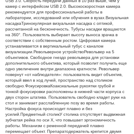
USB 3.0. Скорость передачи данных в 10 раз выше, чем у
камер с интерфейсом USB 2.0. Высокоскоростная камера
рекомендуется для профессиональной работы в
лаборатории, исследований или обучения в вузах.Визуальная
насадкаТринокулярная визуальная насадка с оптикой,
рассчитанной на бесконечность. Тубусы насадки вращаются
на 360°. Пользователь выбирает высоту выноса зрачка в
соответствии с собственным ростом. Цифровая камера
устанавливается в вертикальный тубус с каналом
визуализации.Револьверное устройствоРевольвер на 5
объективов. Свободное гнездо револьвера для установки
дополнительного объектива, который позволит получить еще
одно увеличение внутри диапазона кратности. Револьвер
повернут «от наблюдателя»: пользователь видит объектив,
который ввел в ход лучей, пространство над столиком
свободно.ФокусировкаКоаксиальные рукоятки грубой и
тонкой фокусировки расположены в нижней части корпуса с
двух сторон штатива. Пользователь свободно кладет руки на
стол и занимает расслабленную позу во время работы.
Настройка фокуса происходит плавно и без
усилий.Предметный столикУ столика отсутствует выдвижная
зубчатая рейка по оси Х, что повышает эргономичность
работы. Механизм с ременной передачей плавно
перемещает объект. Препаратодержатель крепится двумя