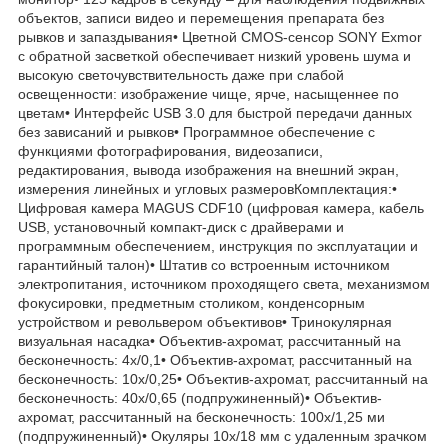
объектов, записи видео и перемещения препарата без
рывков и запаздывания• Цветной CMOS-сенсор SONY Exmor
с обратной засветкой обеспечивает низкий уровень шума и
высокую светочувствительность даже при слабой
освещенности: изображение чище, ярче, насыщеннее по
цветам• Интерфейс USB 3.0 для быстрой передачи данных
без зависаний и рывков• Программное обеспечение с
функциями фотографирования, видеозаписи,
редактирования, вывода изображения на внешний экран,
измерения линейных и угловых размеровКомплектация:•
Цифровая камера MAGUS CDF10 (цифровая камера, кабель
USB, установочный компакт-диск с драйверами и
программным обеспечением, инструкция по эксплуатации и
гарантийный талон)• Штатив со встроенным источником
электропитания, источником проходящего света, механизмом
фокусировки, предметным столиком, конденсорным
устройством и револьвером объективов• Тринокулярная
визуальная насадка• Объектив-ахромат, рассчитанный на
бесконечность: 4x/0,1• Объектив-ахромат, рассчитанный на
бесконечность: 10x/0,25• Объектив-ахромат, рассчитанный на
бесконечность: 40x/0,65 (подпружиненный)• Объектив-
ахромат, рассчитанный на бесконечность: 100x/1,25 ми
(подпружиненный)• Окуляры 10x/18 мм с удаленным зрачком