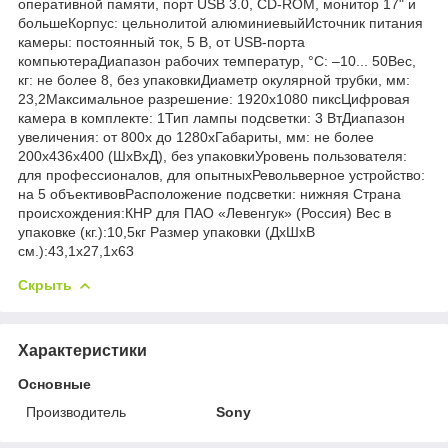
оперативной памяти, порт USB 3.0, CD-ROM, монитор 17" и
большеКорпус: цельнолитой алюминиевыйИсточник питания
камеры: постоянный ток, 5 В, от USB-порта
компьютераДиапазон рабочих температур, °С: –10... 50Вес,
кг: не более 8, без упаковкиДиаметр окулярной трубки, мм:
23,2Максимальное разрешение: 1920x1080 пиксЦифровая
камера в комплекте: 1Тип лампы подсветки: 3 ВтДиапазон
увеличения: от 800х до 1280хГабариты, мм: не более
200x436x400 (ШхВхД), без упаковкиУровень пользователя:
для профессионалов, для опытныхРевольверное устройство:
на 5 объективовРасположение подсветки: нижняя Страна
происхождения:КНР для ПАО «Левенгук» (Россия) Вес в
упаковке (кг.):10,5кг Размер упаковки (ДхШхВ
см.):43,1x27,1x63
Скрыть
Характеристики
Основные
Производитель
Sony