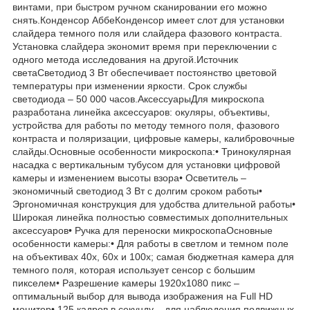
винтами, при быстром ручном сканировании его можно
снять.Конденсор АббеКонденсор имеет слот для установки
слайдера темного поля или слайдера фазового контраста.
Установка слайдера экономит время при переключении с
одного метода исследования на другой.Источник
светаСветодиод 3 Вт обеспечивает постоянство цветовой
температуры при изменении яркости. Срок службы
светодиода – 50 000 часов.АксессуарыДля микроскопа
разработана линейка аксессуаров: окуляры, объективы,
устройства для работы по методу темного поля, фазового
контраста и поляризации, цифровые камеры, калибровочные
слайды.Основные особенности микроскопа:• Тринокулярная
насадка с вертикальным тубусом для установки цифровой
камеры и изменением высоты взора• Осветитель –
экономичный светодиод 3 Вт с долгим сроком работы•
Эргономичная конструкция для удобства длительной работы•
Широкая линейка полностью совместимых дополнительных
аксессуаров• Ручка для переноски микроскопаОсновные
особенности камеры:• Для работы в светлом и темном поле
на объективах 40х, 60х и 100х; самая бюджетная камера для
темного поля, которая использует сенсор с большим
пикселем• Разрешение камеры 1920x1080 пикс –
оптимальный выбор для вывода изображения на Full HD
монитор• 125 кадров в секунду – для наблюдения подвижных