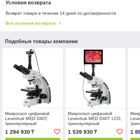
Условия возврата
Возврат товара в течение 14 дней по договоренности
Все условия возврата
Подобные товары компании
Микроскоп цифровой
Микроскоп цифровой
Мик
Levenhuk MED D40T,
Levenhuk MED D40T LCD,
Leve
тринокулярный
тринокулярный
три
1 294 930
1 539 930
1 8
₸
₸