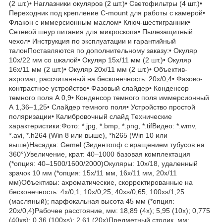
(2 шт.)• Наглазники окуляров (2 шт.)• Светофильтры (4 шт.)•
Переходник под крепление C-mount для работы с камерой•
Флакон с иммерсионным маслом• Ключ-шестигранник•
Сетевой шнур питания для микроскопа• Пылезащитный
чехол• Инструкция по эксплуатации и гарантийный
талонПоставляются по дополнительному заказу:• Окуляр
10х/22 мм со шкалой• Окуляр 15х/11 мм (2 шт.)• Окуляр
16х/11 мм (2 шт.)• Окуляр 20х/11 мм (2 шт.)• Объектив-
ахромат, рассчитанный на бесконечность: 20х/0,4• Фазово-
контрастное устройство• Фазовый слайдер• Конденсор
темного поля А 0,9• Конденсор темного поля иммерсионный
А 1,36–1,25• Слайдер темного поля• Устройство простой
поляризации• Калибровочный слайд Технические
характеристики:Фото: *.jpg, *.bmp, *.png, *.tifВидео: *.wmv,
*.avi, *.h264 (Win 8 или выше), *h265 (Win 10 или
выше)Насадка: Gemel (Зидентопф с вращением тубусов на
360°)Увеличение, крат: 40–1000 базовая комплектация
(*опция: 40–1500/1600/2000)Окуляры: 10х/18, удаленный
зрачок 10 мм (*опция: 15x/11 мм, 16x/11 мм, 20x/11
мм)Объективы: ахроматические, скорректированные на
бесконечность: 4x/0,1; 10x/0,25; 40xs/0,65; 100xs/1,25
(масляный); парфокальная высота 45 мм (*опция:
20x/0,4)Рабочее расстояние, мм: 18,89 (4x); 5,95 (10x); 0,775
(40xs); 0,36 (100xs); 2,61 (20х)Предметный столик, мм: