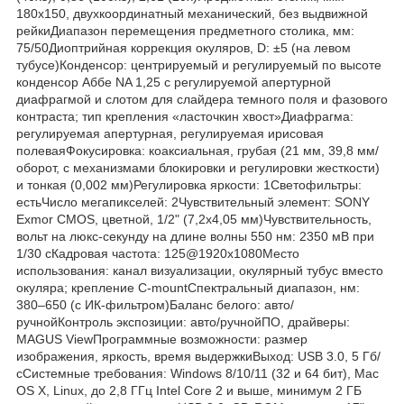
180x150, двухкоординатный механический, без выдвижной
рейкиДиапазон перемещения предметного столика, мм:
75/50Диоптрийная коррекция окуляров, D: ±5 (на левом
тубусе)Конденсор: центрируемый и регулируемый по высоте
конденсор Аббе NA 1,25 с регулируемой апертурной
диафрагмой и слотом для слайдера темного поля и фазового
контраста; тип крепления «ласточкин хвост»Диафрагма:
регулируемая апертурная, регулируемая ирисовая
полеваяФокусировка: коаксиальная, грубая (21 мм, 39,8 мм/
оборот, с механизмами блокировки и регулировки жесткости)
и тонкая (0,002 мм)Регулировка яркости: 1Светофильтры:
естьЧисло мегапикселей: 2Чувствительный элемент: SONY
Exmor CMOS, цветной, 1/2" (7,2x4,05 мм)Чувствительность,
вольт на люкс-секунду на длине волны 550 нм: 2350 мВ при
1/30 сКадровая частота: 125@1920x1080Место
использования: канал визуализации, окулярный тубус вместо
окуляра; крепление C-mountСпектральный диапазон, нм:
380–650 (с ИК-фильтром)Баланс белого: авто/
ручнойКонтроль экспозиции: авто/ручнойПО, драйверы:
MAGUS ViewПрограммные возможности: размер
изображения, яркость, время выдержкиВыход: USB 3.0, 5 Гб/
сСистемные требования: Windows 8/10/11 (32 и 64 бит), Mac
OS X, Linux, до 2,8 ГГц Intel Core 2 и выше, минимум 2 ГБ