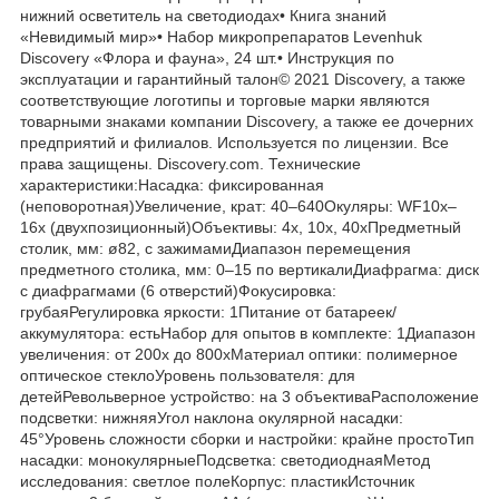
нижний осветитель на светодиодах• Книга знаний
«Невидимый мир»• Набор микропрепаратов Levenhuk
Discovery «Флора и фауна», 24 шт.• Инструкция по
эксплуатации и гарантийный талон© 2021 Discovery, а также
соответствующие логотипы и торговые марки являются
товарными знаками компании Discovery, а также ее дочерних
предприятий и филиалов. Используется по лицензии. Все
права защищены. Discovery.com. Технические
характеристики:Насадка: фиксированная
(неповоротная)Увеличение, крат: 40–640Окуляры: WF10x–
16x (двухпозиционный)Объективы: 4x, 10x, 40xПредметный
столик, мм: ø82, с зажимамиДиапазон перемещения
предметного столика, мм: 0–15 по вертикалиДиафрагма: диск
с диафрагмами (6 отверстий)Фокусировка:
грубаяРегулировка яркости: 1Питание от батареек/
аккумулятора: естьНабор для опытов в комплекте: 1Диапазон
увеличения: от 200х до 800хМатериал оптики: полимерное
оптическое стеклоУровень пользователя: для
детейРевольверное устройство: на 3 объективаРасположение
подсветки: нижняяУгол наклона окулярной насадки:
45°Уровень сложности сборки и настройки: крайне простоТип
насадки: монокулярныеПодсветка: светодиоднаяМетод
исследования: светлое полеКорпус: пластикИсточник