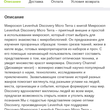
Описание
Доставка
Оплата
Условия возврата
Описание
Микроскоп Levenhuk Discovery Micro Terra с книгой Микроскоп
Levenhuk Discovery Micro Terra – приятный внешне и простой
в использовании микроскоп, который стоит выбрать для
первого знакомства с микробиологией. Он предназначен для
изучения прозрачных образцов: тонких срезов тканей, жизни в
капле воды, готовых микропрепаратов из наборов и проч. С
его помощью начинающий пользователь сможет составить
представление о том, как работает оптическая техника, и
увидит множество красот микромира. Discovery Channel
(Дискавери ченэл) – всемирно известный научно-популярный
телеканал о науке, технологиях, исследованиях и
приключениях. Захватывающее сочетание историй разных
жанров помогает взглянуть под разными углами на людей,
места, организации и события, которые формируют наш мир.
Discovery вдохновляет миллионы людей во всем мире,
предлагая возможность открыть новое и утолить жажду
познания.Мы с гордостью представляем серию оптики
Discovery, произведенную Levenhuk при поддержке
Discovery.Микроскоп Levenhuk Discovery Micro Terra –