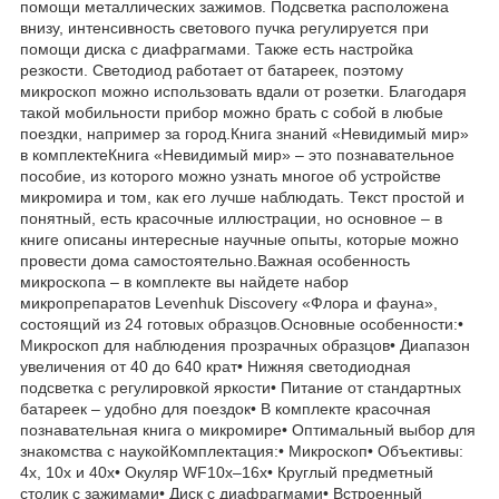
помощи металлических зажимов. Подсветка расположена
внизу, интенсивность светового пучка регулируется при
помощи диска с диафрагмами. Также есть настройка
резкости. Светодиод работает от батареек, поэтому
микроскоп можно использовать вдали от розетки. Благодаря
такой мобильности прибор можно брать с собой в любые
поездки, например за город.Книга знаний «Невидимый мир»
в комплектеКнига «Невидимый мир» – это познавательное
пособие, из которого можно узнать многое об устройстве
микромира и том, как его лучше наблюдать. Текст простой и
понятный, есть красочные иллюстрации, но основное – в
книге описаны интересные научные опыты, которые можно
провести дома самостоятельно.Важная особенность
микроскопа – в комплекте вы найдете набор
микропрепаратов Levenhuk Discovery «Флора и фауна»,
состоящий из 24 готовых образцов.Основные особенности:•
Микроскоп для наблюдения прозрачных образцов• Диапазон
увеличения от 40 до 640 крат• Нижняя светодиодная
подсветка с регулировкой яркости• Питание от стандартных
батареек – удобно для поездок• В комплекте красочная
познавательная книга о микромире• Оптимальный выбор для
знакомства с наукойКомплектация:• Микроскоп• Объективы:
4х, 10х и 40х• Окуляр WF10x–16x• Круглый предметный
столик с зажимами• Диск с диафрагмами• Встроенный