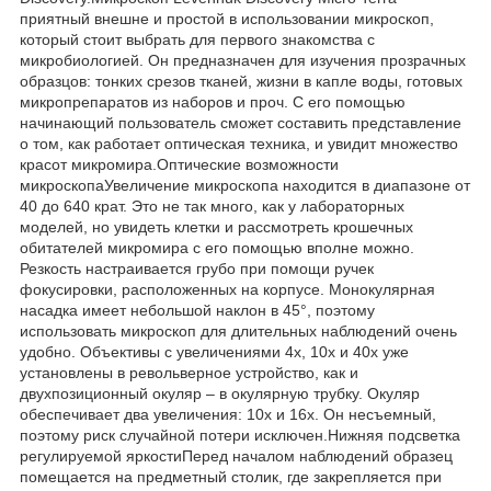
приятный внешне и простой в использовании микроскоп,
который стоит выбрать для первого знакомства с
микробиологией. Он предназначен для изучения прозрачных
образцов: тонких срезов тканей, жизни в капле воды, готовых
микропрепаратов из наборов и проч. С его помощью
начинающий пользователь сможет составить представление
о том, как работает оптическая техника, и увидит множество
красот микромира.Оптические возможности
микроскопаУвеличение микроскопа находится в диапазоне от
40 до 640 крат. Это не так много, как у лабораторных
моделей, но увидеть клетки и рассмотреть крошечных
обитателей микромира с его помощью вполне можно.
Резкость настраивается грубо при помощи ручек
фокусировки, расположенных на корпусе. Монокулярная
насадка имеет небольшой наклон в 45°, поэтому
использовать микроскоп для длительных наблюдений очень
удобно. Объективы с увеличениями 4х, 10х и 40х уже
установлены в револьверное устройство, как и
двухпозиционный окуляр – в окулярную трубку. Окуляр
обеспечивает два увеличения: 10х и 16х. Он несъемный,
поэтому риск случайной потери исключен.Нижняя подсветка
регулируемой яркостиПеред началом наблюдений образец
помещается на предметный столик, где закрепляется при