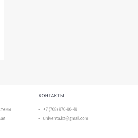
КОНТАКТЫ
стемы
+7 (708) 970-90-49
вая
univenta.kz@gmail.com