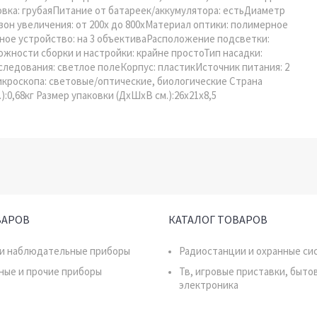
ка: грубаяПитание от батареек/аккумулятора: естьДиаметр
зон увеличения: от 200х до 800хМатериал оптики: полимерное
ное устройство: на 3 объективаРасположение подсветки:
ожности сборки и настройки: крайне простоТип насадки:
ледования: светлое полеКорпус: пластикИсточник питания: 2
икроскопа: световые/оптические, биологические Страна
):0,68кг Размер упаковки (ДхШхВ см.):26x21x8,5
ВАРОВ
КАТАЛОГ ТОВАРОВ
 и наблюдательные приборы
Радиостанции и охранные си
ные и прочие приборы
Тв, игровые приставки, быто
электроника