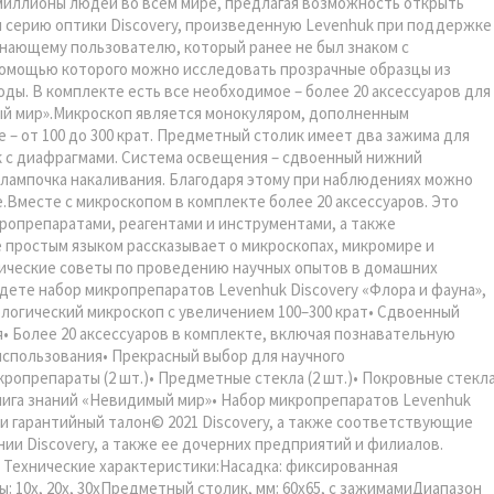
миллионы людей во всем мире, предлагая возможность открыть
м серию оптики Discovery, произведенную Levenhuk при поддержке
чинающему пользователю, который ранее не был знаком с
 помощью которого можно исследовать прозрачные образцы из
оды. В комплекте есть все необходимое – более 20 аксессуаров для
ый мир».Микроскоп является монокуляром, дополненным
– от 100 до 300 крат. Предметный столик имеет два зажима для
к с диафрагмами. Система освещения – сдвоенный нижний
– лампочка накаливания. Благодаря этому при наблюдениях можно
.Вместе с микроскопом в комплекте более 20 аксессуаров. Это
ропрепаратами, реагентами и инструментами, а также
 простым языком рассказывает о микроскопах, микромире и
ктические советы по проведению научных опытов в домашних
дете набор микропрепаратов Levenhuk Discovery «Флора и фауна»,
ологический микроскоп с увеличением 100–300 крат• Сдвоенный
• Более 20 аксессуаров в комплекте, включая познавательную
использования• Прекрасный выбор для научного
ропрепараты (2 шт.)• Предметные стекла (2 шт.)• Покровные стекл
• Книга знаний «Невидимый мир»• Набор микропрепаратов Levenhuk
и и гарантийный талон© 2021 Discovery, а также соответствующие
ии Discovery, а также ее дочерних предприятий и филиалов.
. Технические характеристики:Насадка: фиксированная
: 10х, 20х, 30хПредметный столик, мм: 60x65, с зажимамиДиапазон