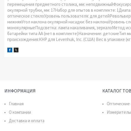
перемещения предметного столика, мм: неподвижныйФокусиров
окулярной трубки, мм: 17Набор для опытов в комплекте: 1Диапа
оптическое стеклоУровень пользователя: для детейРевольвер
нижняяУгол наклона окулярной насадки: без наклонаУровень сл
монокулярныеПодсветка: лампа накаливания, зеркалоМетод исс
батарейки типа АА (нет в комплекте)Назначение: детскиеТип м
происхождения:КНР для Levenhuk, Inc. (США) Вес в упаковке (кг.
ИНФОРМАЦИЯ
КАТАЛОГ ТО
Главная
Оптические
О компании
Измеритель
Доставка и оплата