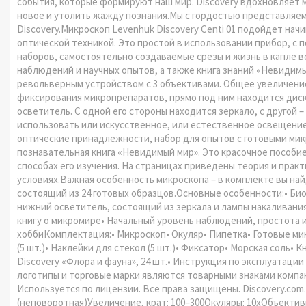
события, которые формируют наш мир. Discovery вдохновляет 
новое и утолить жажду познания.Мы с гордостью представляе
Discovery.Микроскоп Levenhuk Discovery Centi 01 подойдет на
оптической техникой. Это простой в использовании прибор, с
наборов, самостоятельно создаваемые срезы и жизнь в капле в
наблюдений и научных опытов, а также книга знаний «Невидим
револьверным устройством с 3 объективами. Общее увеличение 
фиксирования микропрепаратов, прямо под ним находится дис
осветитель. С одной его стороны находится зеркало, с другой 
использовать или искусственное, или естественное освещение
оптические принадлежности, набор для опытов с готовыми мик
познавательная книга «Невидимый мир». Это красочное пособие
способах его изучения. На страницах приведены теория и пра
условиях.Важная особенность микроскопа – в комплекте вы най
состоящий из 24 готовых образцов.Основные особенности:• Би
нижний осветитель, состоящий из зеркала и лампы накаливания
книгу о микромире• Начальный уровень наблюдений, простота 
хоббиКомплектация:• Микроскоп• Окуляр• Пипетка• Готовые мик
(5 шт.)• Наклейки для стекол (5 шт.)• Фиксатор• Морская соль
Discovery «Флора и фауна», 24 шт.• Инструкция по эксплуатаци
логотипы и торговые марки являются товарными знаками компан
Используется по лицензии. Все права защищены. Discovery.com
(неповоротная)Увеличение, крат: 100–300Окуляры: 10хОбъективы