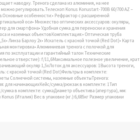
щает наводку. Тренога сделана из алюминия, на нее
 можно регулировать.Телескоп Konus Konustart-700B 60/700 AZ –
а.Основные особенности:• Рефрактор с расширенной
ртикальной оси• Множество оптических аксессуаров: окуляры,
ер для смартфона• Удобная сумка для переноски и хранения
оса и наземных объектовКомплектация:• Оптическая труба
5х• Линза Барлоу 2х• Искатель с красной точкой (Red Dot)• Карта
ьная монтировка• Алюминиевая тренога с полочкой для
ия по эксплуатации и гарантийный талон Технические
льное отверстие): f/11,6Максимальное полезное увеличение, крат
оборачивающий окуляр 1,5хЛоток для аксессуаров: 1Высота треноги,
ь: с красной точкой (Red Dot)Фильтры в комплекте:
еты Солнечной системы, наземные объектыТренога:
я: для начинающихКейс/сумка/рюкзак в комплекте: 1Тип
сумка в комплекте: сумкаДиаметр объектива (апертура), мм:
onus (Италия) Вес в упаковке (кг.):6,685кг Размер упаковки