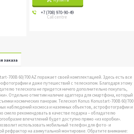
+7 (708) 970-90-49
Call centre
я заказа
tart-700B 60/700 AZ поражает своей комплектацией. Здесь есть все
рофотографии и даже путешествий с телескопом. Благодаря этому
дателю телескопа не придется ничего дополнительно покупать,
бки». Отдельно отметим наличие адаптера для смартфона, который
ъемки космических панорам. Телескоп Konus Konustart-700B 60/700
ьных наблюдений космоса и наземных объектов, астрофотографии и
о смело рекомендовать в качестве подарка – обладателю
огообразие впечатлений будет доступно прямо «из коробки».
позволит использовать мобильный телефон для фото- и
ой рефрактор на азимутальной монтировке. Обратите внимание: