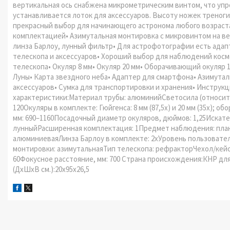
вертикальная ось снабжена микрометрическим винтом, что упро
устанавливается лоток для аксессуаров. Высоту ножек треноги
прекрасный выбор для начинающего астронома любого возраст
комплектацией• Азимутальная монтировка с микровинтом на ве
линза Барлоу, лунный фильтр• Для астрофотографии есть адапт
телескопа и аксессуаров• Хороший выбор для наблюдений косм
телескопа• Окуляр 8 мм• Окуляр 20 мм• Оборачивающий окуляр 1,
Луны• Карта звездного неба• Адаптер для смартфона• Азимутал
аксессуаров• Сумка для транспортировки и хранения• Инструкц
характеристики:Материал трубы: алюминийСветосила (относите
120Окуляры в комплекте: Гюйгенса: 8 мм (87,5х) и 20 мм (35х); 
мм: 690–1160Посадочный диаметр окуляров, дюймов: 1,25Искател
лунныйРасширенная комплектация: 1Предмет наблюдения: план
алюминиеваяЛинза Барлоу в комплекте: 2xУровень пользовател
монтировки: азимутальнаяТип телескопа: рефракторЧехол/кейс/
60Фокусное расстояние, мм: 700 Страна происхождения:КНР для K
(ДхШхВ см.):20x95x26,5