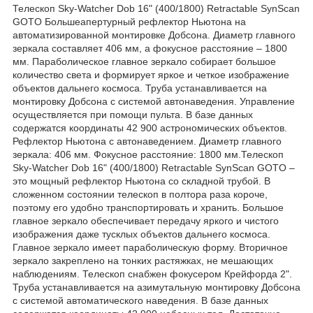
Телескоп Sky-Watcher Dob 16" (400/1800) Retractable SynScan
GOTO Большеапертурный рефлектор Ньютона на
автоматизированной монтировке Добсона. Диаметр главного
зеркала составляет 406 мм, а фокусное расстояние – 1800
мм. Параболическое главное зеркало собирает большое
количество света и формирует яркое и четкое изображение
объектов дальнего космоса. Труба устанавливается на
монтировку Добсона с системой автонаведения. Управление
осуществляется при помощи пульта. В базе данных
содержатся координаты 42 900 астрономических объектов.
Рефлектор Ньютона с автонаведением. Диаметр главного
зеркала: 406 мм. Фокусное расстояние: 1800 мм.Телескоп
Sky-Watcher Dob 16" (400/1800) Retractable SynScan GOTO –
это мощный рефлектор Ньютона со складной трубой. В
сложенном состоянии телескоп в полтора раза короче,
поэтому его удобно транспортировать и хранить. Большое
главное зеркало обеспечивает передачу яркого и чистого
изображения даже тусклых объектов дальнего космоса.
Главное зеркало имеет параболическую форму. Вторичное
зеркало закреплено на тонких растяжках, не мешающих
наблюдениям. Телескоп снабжен фокусером Крейфорда 2".
Труба устанавливается на азимутальную монтировку Добсона
с системой автоматического наведения. В базе данных