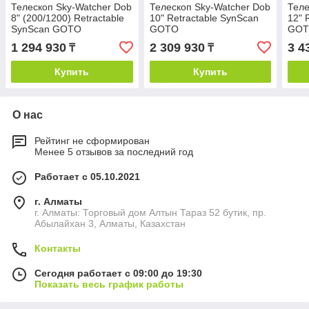
Телескоп Sky-Watcher Dob
Телескоп Sky-Watcher Dob
Теле
8" (200/1200) Retractable
10" Retractable SynScan
12" 
SynScan GOTO
GOTO
GO
1 294 930
2 309 930
3 4
₸
₸
Купить
Купить
О нас
Рейтинг не сформирован
Менее 5 отзывов за последний год
Работает с 05.10.2021
г. Алматы
г. Алматы: Торговый дом Алтын Тараз 52 бутик, пр.
Абылайхан 3, Алматы, Казахстан
Контакты
Сегодня работает с 09:00 до 19:30
Показать весь график работы