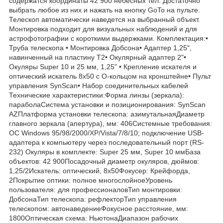
содержатся координаты 42 900 небесных тел. Достаточно
выбрать любое из них и нажать на кнопку GoTo на пульте.
Телескоп автоматически наведется на выбранный объект.
Монтировка подходит для визуальных наблюдений и для
астрофотографии с короткими выдержками. Комплектация:•
Труба телескопа • Монтировка Добсона• Адаптер 1,25",
навинченный на пластину Т2• Окулярный адаптер 2"•
Окуляры Super 10 и 25 мм, 1,25" • Крепление искателя и
оптический искатель 8x50 с O-кольцом на кронштейне• Пульт
управления SynScan• Набор соединительных кабелей
Технические характеристики:Форма линзы (зеркала):
параболаСистема установки и позиционирования: SynScan
AZПлатформа установки телескопа: азимутальнаяДиаметр
главного зеркала (апертура), мм: 406Системные требования:
ОС Windows 95/98/2000/XP/Vista/7/8/10; подключение USB-
адаптера к компьютеру через последовательный порт (RS-
232) Окуляры в комплекте: Super 25 мм, Super 10 ммБаза
объектов: 42 900Посадочный диаметр окуляров, дюймов:
1,25/2Искатель: оптический, 8x50Фокусер: Крейфорда,
2Покрытие оптики: полное многослойноеУровень
пользователя: для профессионаловТип монтировки:
ДобсонаТип телескопа: рефлекторТип управления
телескопом: автонаведениеФокусное расстояние, мм:
1800Оптическая схема: НьютонаДиапазон рабочих